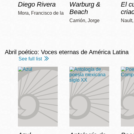
Diego Rivera
Warburg &
El c
Beach
cria
Mora, Francisco de la
Carrión, Jorge
Nault
Abril poético: Voces eternas de América Latina
See full list