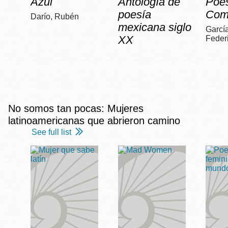
Azul
Antología de
Poe
poesía
Com
Darío, Rubén
mexicana siglo
García
XX
Feder
No somos tan pocas: Mujeres
latinoamericanas que abrieron camino
See full list