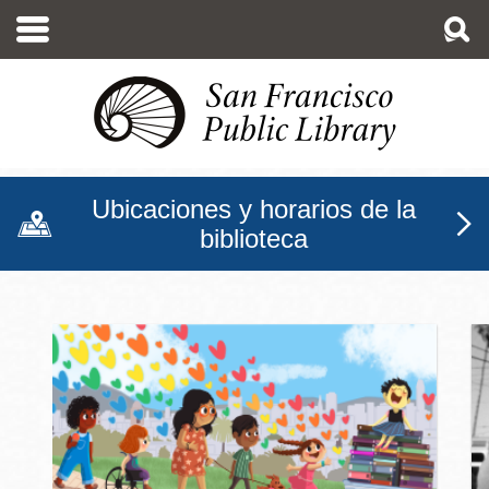
Pasar
al
contenido
principal
Ubicaciones y horarios de la
biblioteca
Biblioteca Pública de San F