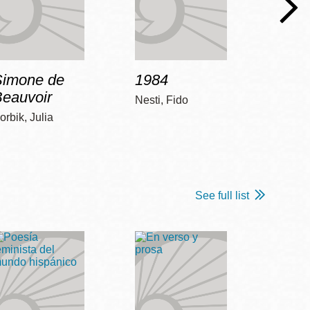
Simone de
1984
Bob 
Beauvoir
Nesti, Fido
McCart
orbik, Julia
See full list