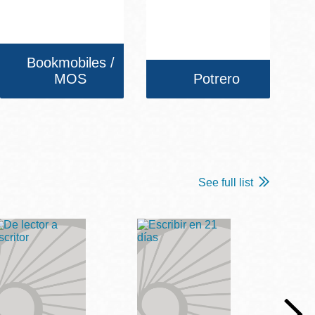
Bookmobiles /
MOS
Potrero
See full list