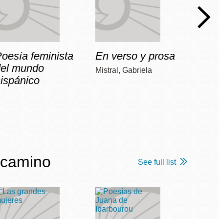
oesía feminista
En verso y prosa
No
del mundo
Mistral, Gabriela
Vilariñ
ispánico
 camino
See full list