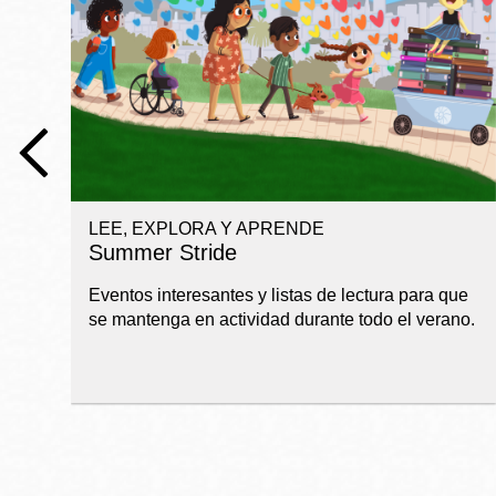
Telephone
Biblioteca
Ingleside
Central
Marina
Anza
LEE, EXPLORA Y APRENDE
Merced
Summer Stride
Bayview
Eventos interesantes y listas de lectura para que
Misión
se mantenga en actividad durante todo el verano.
Bernal Heights
Mission Bay
Chinatown
Biblioteca
Eureka Valley
Ambulante