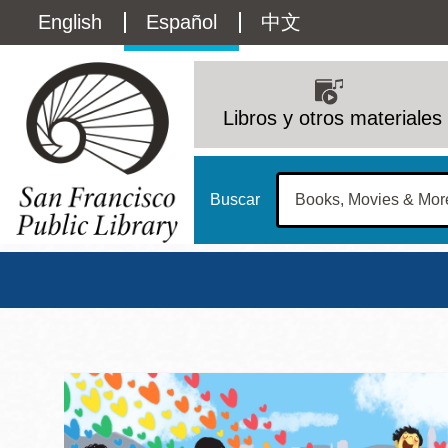
Pasar
Language
English
Español
中文
al
contenido
switcher
principal
Main
(Content)
navigation
Libros y otros materiales
Buscar
Biblioteca Pública d
Biblioteca Central
Dom
Address
100 Larkin Street
San Francisco
,
CA
94102
12 - 6
Contact
415-557-4400