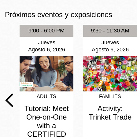
Mission
Próximos eventos y exposiciones
Excelsior
Noe Valley
9:00 - 6:00 PM
9:30 - 11:30 AM
Glen Park
Jueves
Jueves
North Beach
Agosto 6, 2026
Agosto 6, 2026
Golden Gate
Valley
ADULTS
FAMILIES
Tutorial: Meet
Activity:
One-on-One
Trinket Trade
with a
CERTIFIED