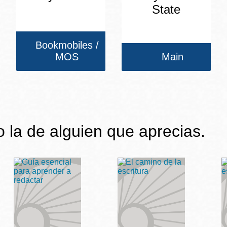
State
Bookmobiles /
MOS
Main
 o la de alguien que aprecias.