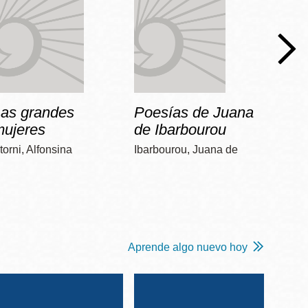
Las grandes
Poesías de Juana
Dos 
mujeres
de Ibarbourou
Poniat
torni, Alfonsina
Ibarbourou, Juana de
Aprende algo nuevo hoy