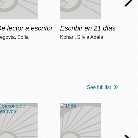
e lector a escritor
Escribir en 21 días
Apre
egovia, Sofía
Kohan, Silvia Adela
Colome
See full list