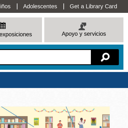
lity
iños
Adolescentes
Get a Library Card
enu
Apoyo y servicios
exposiciones
Sucursal
io
Ver todas