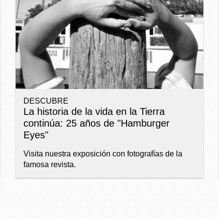
Ocean View
Richmond
Biblioteca
Sunset
Ambulante OMI
DESCUBRE
Treasure Island
La historia de la vida en la Tierra
Ortega
continúa: 25 años de "Hamburger
Eyes"
Visitacion Valley
Park
Visita nuestra exposición con fotografías de la
famosa revista.
West Portal
Parkside
Western
Portola
Addition