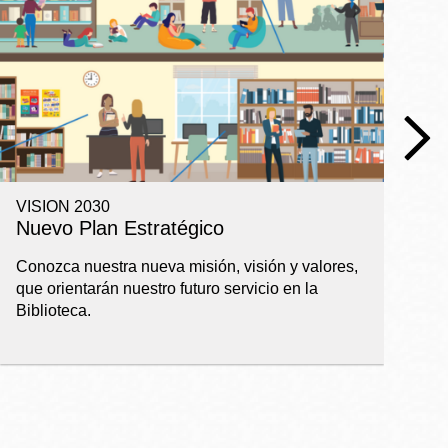
VISION 2030
R
Nuevo Plan Estratégico
I
a
Conozca nuestra nueva misión, visión y valores,
que orientarán nuestro futuro servicio en la
Ba
Biblioteca.
pl
ap