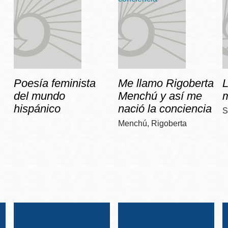
Poesía feminista
Me llamo Rigoberta
del mundo
Menchú y así me
hispánico
nació la conciencia
S
Menchú, Rigoberta