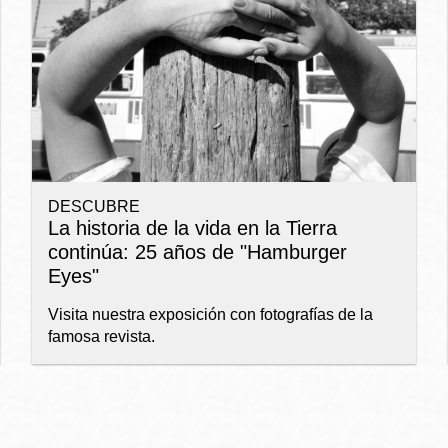
Ocean View
Richmond
Biblioteca
Sunset
Ambulante OMI
DESCUBRE
Treasure Island
La historia de la vida en la Tierra
Ortega
continúa: 25 años de "Hamburger
Eyes"
Visitacion Valley
Park
Visita nuestra exposición con fotografías de la
famosa revista.
West Portal
Parkside
Western
Portola
Addition