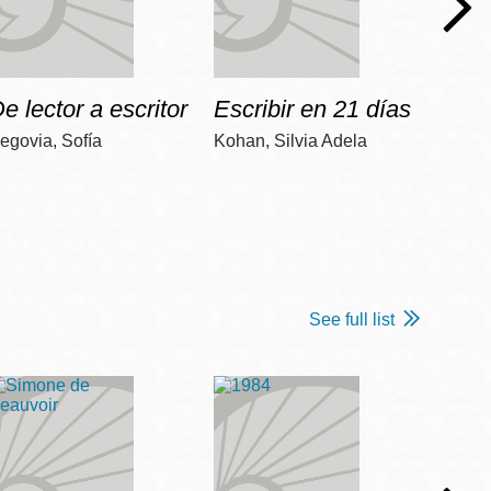
e lector a escritor
Escribir en 21 días
Apre
egovia, Sofía
Kohan, Silvia Adela
Colome
See full list