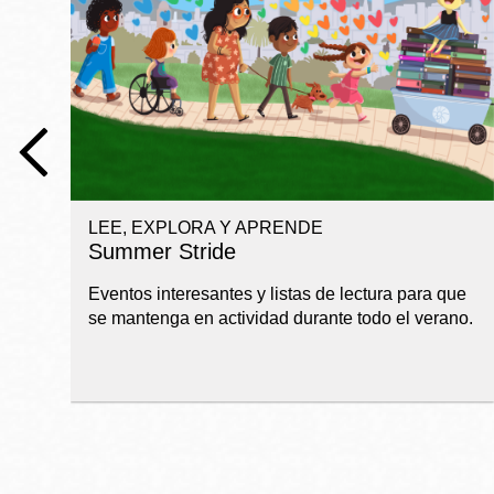
Telephone
Biblioteca
Ingleside
Central
Marina
Anza
LEE, EXPLORA Y APRENDE
Merced
Summer Stride
Bayview
Eventos interesantes y listas de lectura para que
Misión
se mantenga en actividad durante todo el verano.
Bernal Heights
Mission Bay
Chinatown
Biblioteca
Eureka Valley
Ambulante