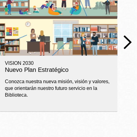
VISION 2030
R
Nuevo Plan Estratégico
I
a
Conozca nuestra nueva misión, visión y valores,
que orientarán nuestro futuro servicio en la
Ba
Biblioteca.
pl
ap