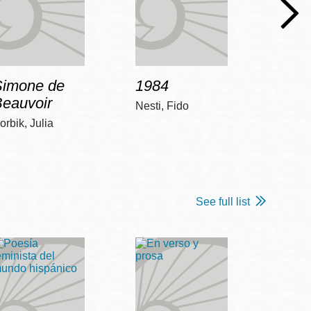
Simone de
1984
Bob 
Beauvoir
Nesti, Fido
McCart
orbik, Julia
See full list