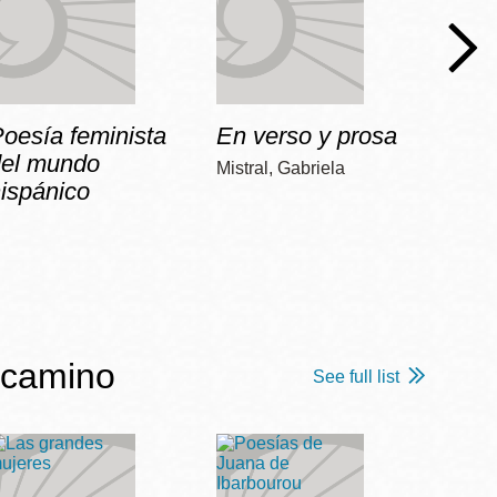
oesía feminista
En verso y prosa
No
del mundo
Mistral, Gabriela
Vilariñ
ispánico
 camino
See full list