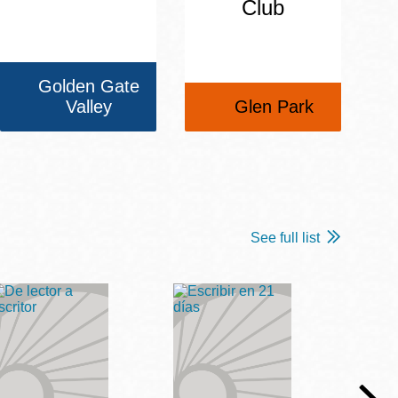
Club
Golden Gate
Valley
Glen Park
See full list