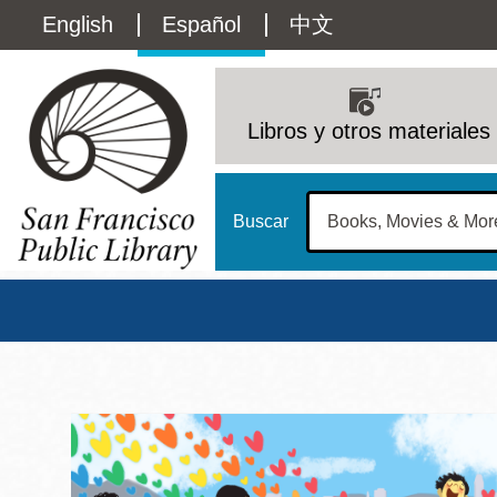
Pasar
Language
English
Español
中文
al
contenido
switcher
principal
Main
(Content)
navigation
Libros y otros materiales
Buscar
Biblioteca Pública d
Biblioteca Central
Dom
Address
100 Larkin Street
San Francisco
,
CA
94102
12 - 6
Contact
415-557-4400