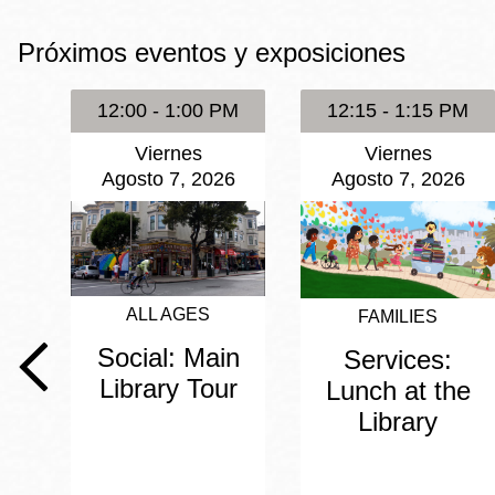
Mission
Próximos eventos y exposiciones
Excelsior
Noe Valley
12:00 - 1:00 PM
12:15 - 1:15 PM
Glen Park
Viernes
Viernes
North Beach
Agosto 7, 2026
Agosto 7, 2026
Golden Gate
Valley
ALL AGES
FAMILIES
Social: Main
Services:
Library Tour
Lunch at the
Library