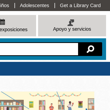
lity
iños
Adolescentes
Get a Library Card
enu
Apoyo y servicios
exposiciones
Sucursal
io
Ver todas