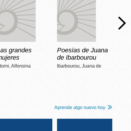
Las grandes
Poesías de Juana
Dos 
mujeres
de Ibarbourou
Poniat
torni, Alfonsina
Ibarbourou, Juana de
Aprende algo nuevo hoy