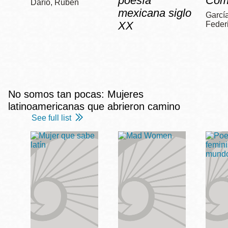
poesía
Com
Darío, Rubén
mexicana siglo
García
XX
Feder
No somos tan pocas: Mujeres
latinoamericanas que abrieron camino
See full list