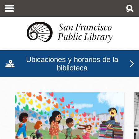
Pasar
al
contenido
principal
Ubicaciones y horarios de la
biblioteca
Biblioteca Pública de San F