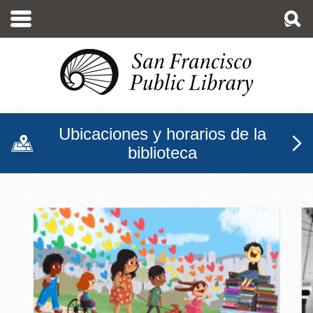
Pasar
al
contenido
principal
Ubicaciones y horarios de la
biblioteca
Biblioteca Pública de San F