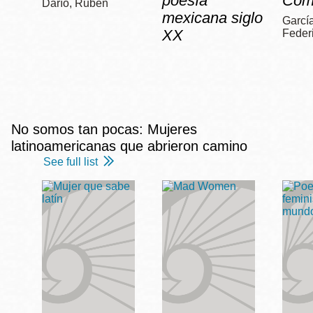
poesía
Com
Darío, Rubén
mexicana siglo
García
XX
Feder
No somos tan pocas: Mujeres
latinoamericanas que abrieron camino
See full list