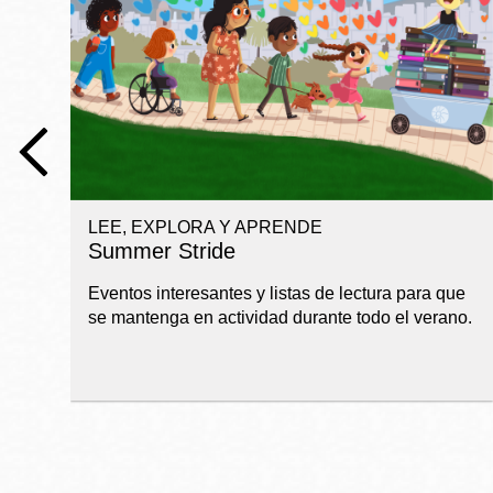
Telephone
Biblioteca
Ingleside
Central
Marina
Anza
LEE, EXPLORA Y APRENDE
Merced
Summer Stride
Bayview
Eventos interesantes y listas de lectura para que
Misión
se mantenga en actividad durante todo el verano.
Bernal Heights
Mission Bay
Chinatown
Biblioteca
Eureka Valley
Ambulante