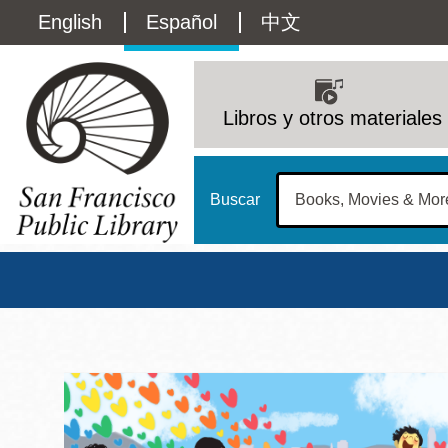
Pasar
Language
English
Español
中文
al
contenido
switcher
principal
Main
(Content)
navigation
Libros y otros materiales
Buscar
Biblioteca Pública d
Biblioteca Central
Dom
Address
100 Larkin Street
San Francisco
,
CA
94102
12 - 6
Contact
415-557-4400