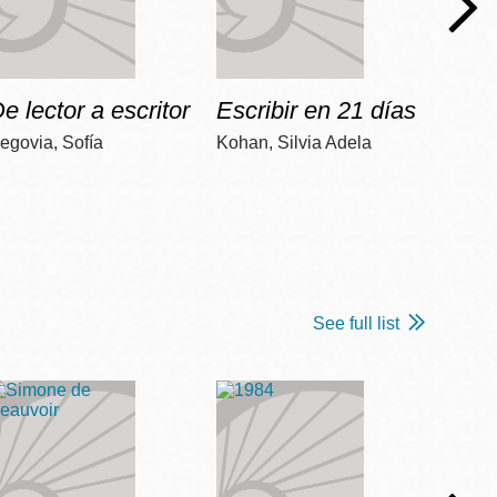
e lector a escritor
Escribir en 21 días
Apre
egovia, Sofía
Kohan, Silvia Adela
Colome
See full list