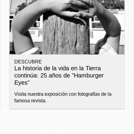
Ocean View
Richmond
Biblioteca
Sunset
Ambulante OMI
DESCUBRE
Treasure Island
La historia de la vida en la Tierra
Ortega
continúa: 25 años de "Hamburger
Eyes"
Visitacion Valley
Park
Visita nuestra exposición con fotografías de la
famosa revista.
West Portal
Parkside
Western
Portola
Addition