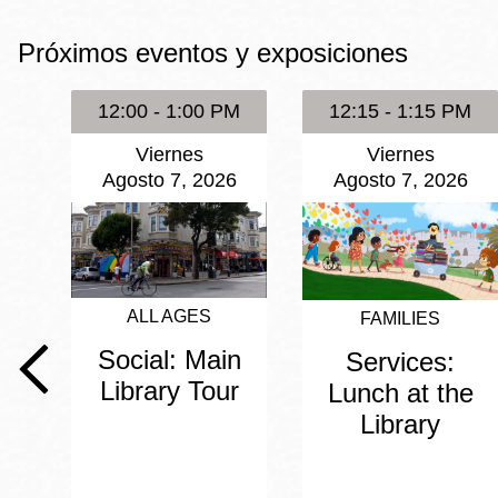
Mission
Próximos eventos y exposiciones
Excelsior
Noe Valley
12:00 - 1:00 PM
12:15 - 1:15 PM
Glen Park
Viernes
Viernes
North Beach
Agosto 7, 2026
Agosto 7, 2026
Golden Gate
Valley
ALL AGES
FAMILIES
Social: Main
Services:
Library Tour
Lunch at the
Library