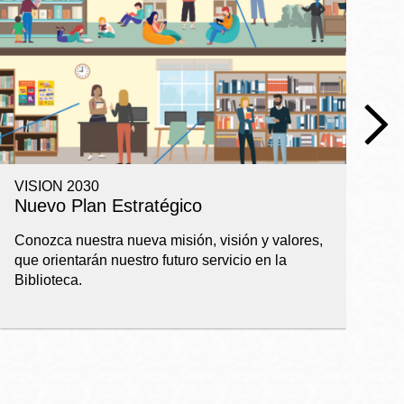
VISION 2030
R
Nuevo Plan Estratégico
I
a
Conozca nuestra nueva misión, visión y valores,
que orientarán nuestro futuro servicio en la
Ba
Biblioteca.
pl
ap