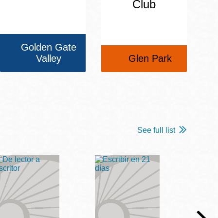
Club
Golden Gate
Valley
Glen Park
See full list