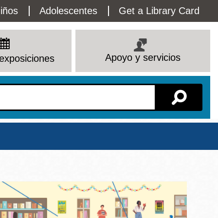
lity
iños
Adolescentes
Get a Library Card
enu
Apoyo y servicios
exposiciones
Sucursal
io
Ver todas