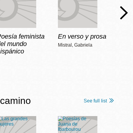
oesía feminista
En verso y prosa
No
del mundo
Mistral, Gabriela
Vilariñ
ispánico
 camino
See full list