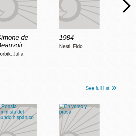
Simone de
1984
Bob 
Beauvoir
Nesti, Fido
McCart
orbik, Julia
See full list