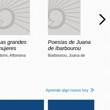
Las grandes
Poesías de Juana
Dos 
mujeres
de Ibarbourou
Poniat
torni, Alfonsina
Ibarbourou, Juana de
Aprende algo nuevo hoy