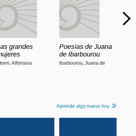
Las grandes
Poesías de Juana
Dos 
mujeres
de Ibarbourou
Poniat
torni, Alfonsina
Ibarbourou, Juana de
Aprende algo nuevo hoy