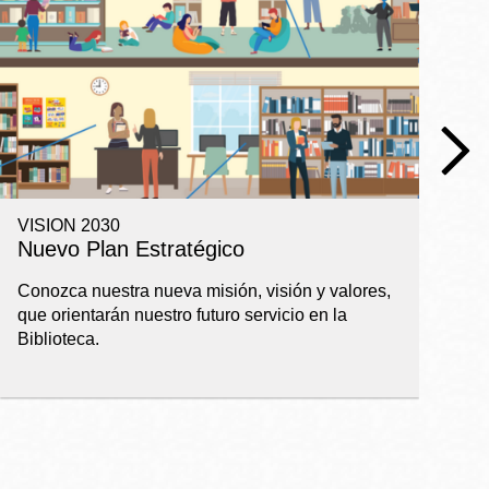
VISION 2030
R
Nuevo Plan Estratégico
I
a
Conozca nuestra nueva misión, visión y valores,
que orientarán nuestro futuro servicio en la
Ba
Biblioteca.
pl
ap