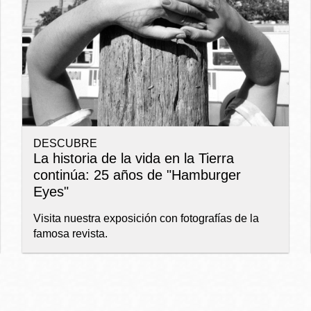
Ocean View
Richmond
Biblioteca
Sunset
Ambulante OMI
DESCUBRE
Treasure Island
La historia de la vida en la Tierra
Ortega
continúa: 25 años de "Hamburger
Eyes"
Visitacion Valley
Park
Visita nuestra exposición con fotografías de la
famosa revista.
West Portal
Parkside
Western
Portola
Addition