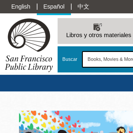
Pasar
Language
English
Español
中文
al
contenido
switcher
principal
Main
(Content)
navigation
Libros y otros materiales
Buscar
Biblioteca Pública d
Biblioteca Central
Dom
Address
100 Larkin Street
San Francisco
,
CA
94102
12 - 6
Contact
415-557-4400