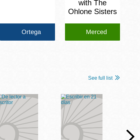
with The
Ohlone Sisters
Ortega
Merced
See full list