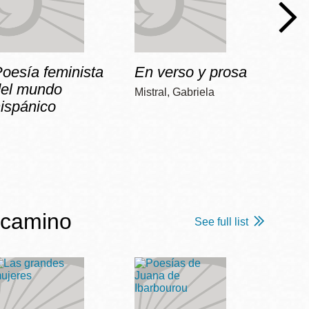
oesía feminista
En verso y prosa
No
del mundo
Mistral, Gabriela
Vilariñ
ispánico
 camino
See full list