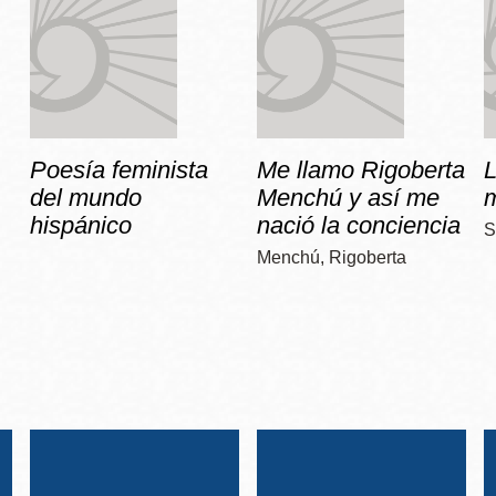
Poesía feminista
Me llamo Rigoberta
del mundo
Menchú y así me
hispánico
nació la conciencia
S
Menchú, Rigoberta