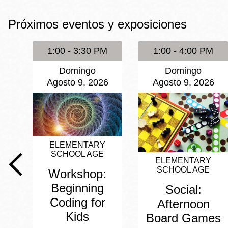
Mission
Próximos eventos y exposiciones
Excelsior
Noe Valley
1:00 - 3:30 PM
1:00 - 4:00 PM
Glen Park
Domingo
Domingo
North Beach
Agosto 9, 2026
Agosto 9, 2026
Golden Gate
Valley
ELEMENTARY
SCHOOL AGE
ELEMENTARY
SCHOOL AGE
Workshop:
Beginning
Social:
Coding for
Afternoon
Kids
Board Games