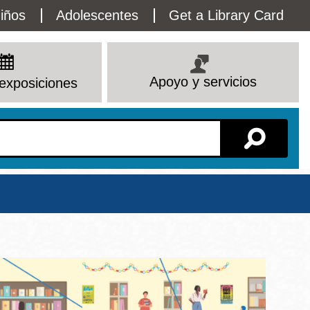
lity
iños
Adolescentes
Get a Library Card
enu
Apoyo y servicios
exposiciones
Sucursal
io
Ver todas