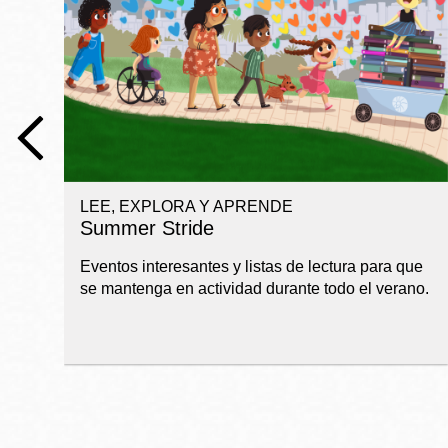
Telephone
Biblioteca
Ingleside
Central
Marina
Anza
LEE, EXPLORA Y APRENDE
Merced
Summer Stride
Bayview
Eventos interesantes y listas de lectura para que
Misión
se mantenga en actividad durante todo el verano.
Bernal Heights
Mission Bay
Chinatown
Biblioteca
Eureka Valley
Ambulante