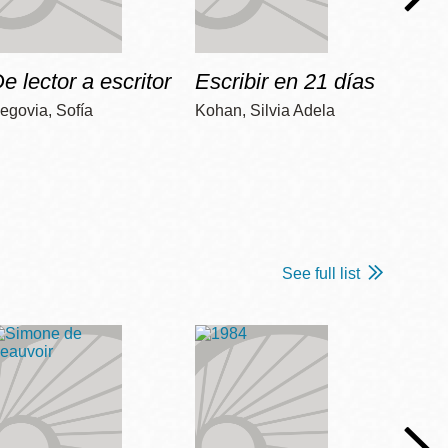
e lector a escritor
Escribir en 21 días
Apre
egovia, Sofía
Kohan, Silvia Adela
Colome
See full list