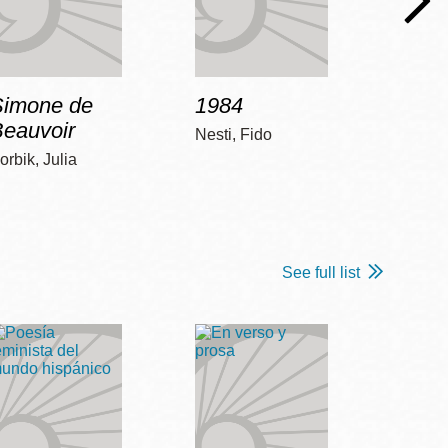
Simone de
1984
Bob 
Beauvoir
Nesti, Fido
McCart
orbik, Julia
See full list