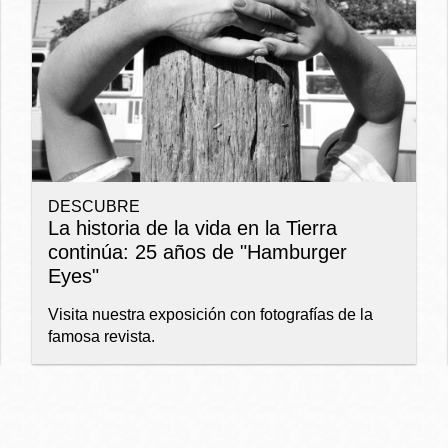
Ocean View
Richmond
Biblioteca
Sunset
Ambulante OMI
DESCUBRE
Treasure Island
La historia de la vida en la Tierra
Ortega
continúa: 25 años de "Hamburger
Eyes"
Visitacion Valley
Park
Visita nuestra exposición con fotografías de la
famosa revista.
West Portal
Parkside
Western
Portola
Addition