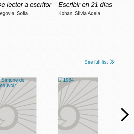
e lector a escritor
Escribir en 21 días
Apre
egovia, Sofía
Kohan, Silvia Adela
Colome
See full list