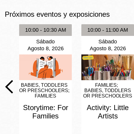
Mission
Próximos eventos y exposiciones
Excelsior
Noe Valley
10:00 - 10:30 AM
10:00 - 11:00 AM
Glen Park
Sábado
Sábado
North Beach
Agosto 8, 2026
Agosto 8, 2026
Golden Gate
Valley
BABIES, TODDLERS
FAMILIES
OR PRESCHOOLERS
BABIES, TODDLERS
FAMILIES
OR PRESCHOOLERS
Storytime: For
Activity: Little
Families
Artists