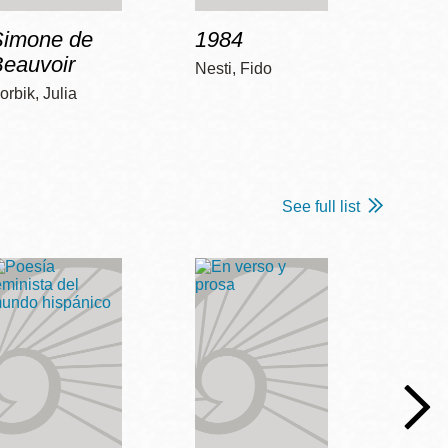
Simone de
1984
Bob 
Beauvoir
Nesti, Fido
McCart
orbik, Julia
See full list