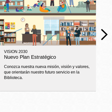
VISION 2030
R
Nuevo Plan Estratégico
I
a
Conozca nuestra nueva misión, visión y valores,
que orientarán nuestro futuro servicio en la
Ba
Biblioteca.
pl
ap