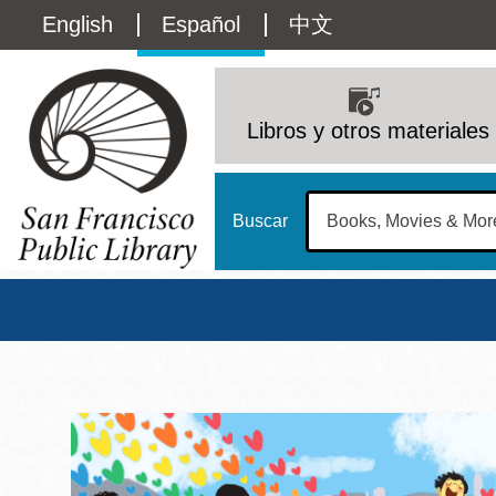
Pasar
Language
English
Español
中文
al
contenido
switcher
principal
Main
(Content)
navigation
Libros y otros materiales
Buscar
Biblioteca Pública d
Biblioteca Central
Dom
Address
100 Larkin Street
San Francisco
,
CA
94102
12 - 6
Contact
415-557-4400