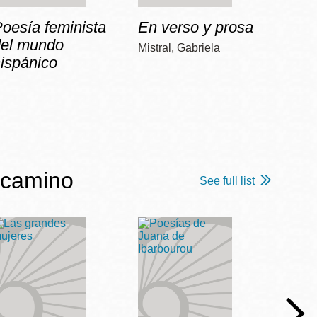
oesía feminista
En verso y prosa
No
del mundo
Mistral, Gabriela
Vilariñ
ispánico
 camino
See full list