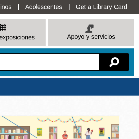
lity
iños
Adolescentes
Get a Library Card
enu
Apoyo y servicios
exposiciones
Sucursal
io
Ver todas