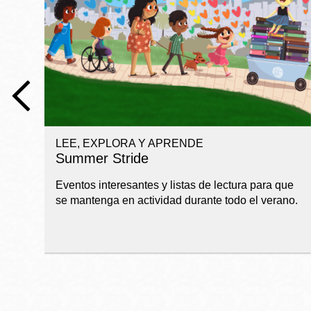
Telephone
Biblioteca
Ingleside
Central
Marina
Anza
LEE, EXPLORA Y APRENDE
Merced
Summer Stride
Bayview
Eventos interesantes y listas de lectura para que
Misión
se mantenga en actividad durante todo el verano.
Bernal Heights
Mission Bay
Chinatown
Biblioteca
Eureka Valley
Ambulante