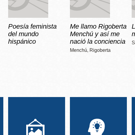
Poesía feminista
Me llamo Rigoberta
del mundo
Menchú y así me
hispánico
nació la conciencia
S
Menchú, Rigoberta