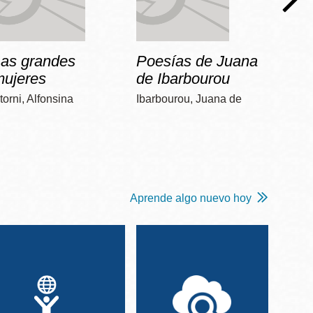
Las grandes
Poesías de Juana
Dos 
mujeres
de Ibarbourou
Poniat
torni, Alfonsina
Ibarbourou, Juana de
Aprende algo nuevo hoy