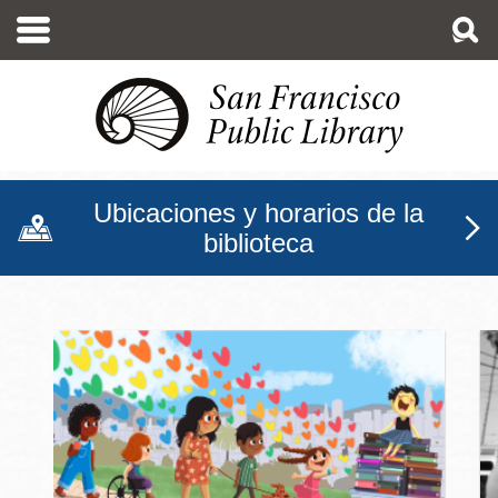
Pasar
al
contenido
principal
Ubicaciones y horarios de la
biblioteca
Biblioteca Pública de San F