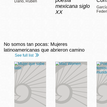
poesía
Com
Darío, Rubén
mexicana siglo
García
XX
Feder
No somos tan pocas: Mujeres
latinoamericanas que abrieron camino
See full list