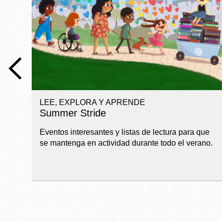
Telephone
Biblioteca
Ingleside
Central
Marina
Anza
LEE, EXPLORA Y APRENDE
Merced
Summer Stride
Bayview
Eventos interesantes y listas de lectura para que
Misión
se mantenga en actividad durante todo el verano.
Bernal Heights
Mission Bay
Chinatown
Biblioteca
Eureka Valley
Ambulante