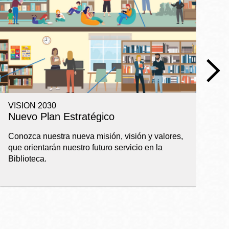
VISION 2030
R
Nuevo Plan Estratégico
I
a
Conozca nuestra nueva misión, visión y valores,
que orientarán nuestro futuro servicio en la
Ba
Biblioteca.
pl
ap