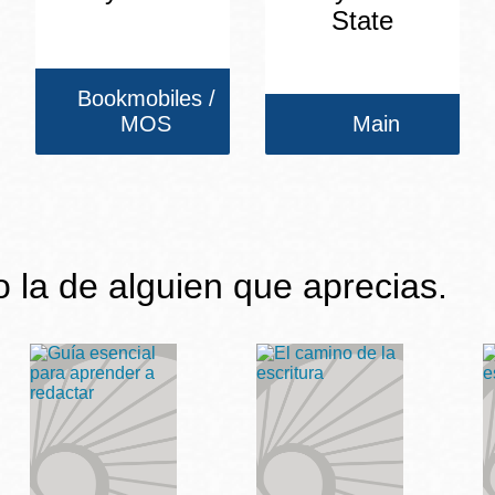
State
Bookmobiles /
MOS
Main
 o la de alguien que aprecias.