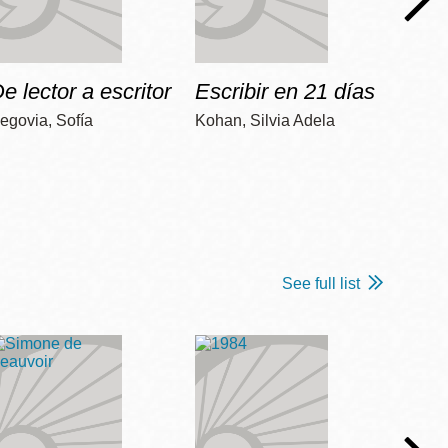
e lector a escritor
Escribir en 21 días
Apre
egovia, Sofía
Kohan, Silvia Adela
Colome
See full list