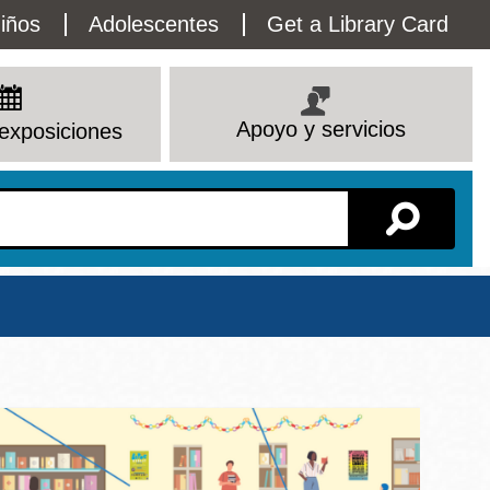
lity
iños
Adolescentes
Get a Library Card
enu
Apoyo y servicios
exposiciones
Sucursal
io
Ver todas