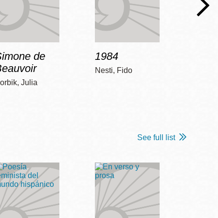
Simone de
1984
Bob 
Beauvoir
Nesti, Fido
McCart
orbik, Julia
See full list