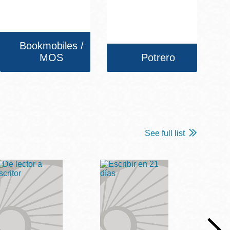
Bookmobiles /
MOS
Potrero
See full list