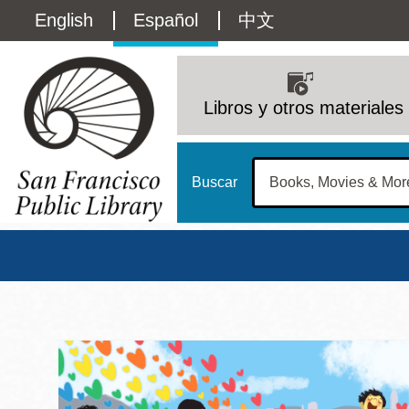
Pasar
Language
English
Español
中文
al
contenido
switcher
principal
Main
(Content)
navigation
Libros y otros materiales
Buscar
Biblioteca Pública d
Biblioteca Central
Dom
Address
100 Larkin Street
San Francisco
,
CA
94102
12 - 6
Contact
415-557-4400