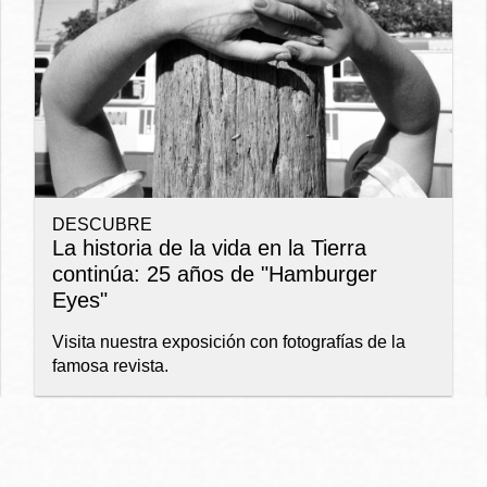
Ocean View
Richmond
Biblioteca
Sunset
Ambulante OMI
DESCUBRE
Treasure Island
La historia de la vida en la Tierra
Ortega
continúa: 25 años de "Hamburger
Eyes"
Visitacion Valley
Park
Visita nuestra exposición con fotografías de la
famosa revista.
West Portal
Parkside
Western
Portola
Addition