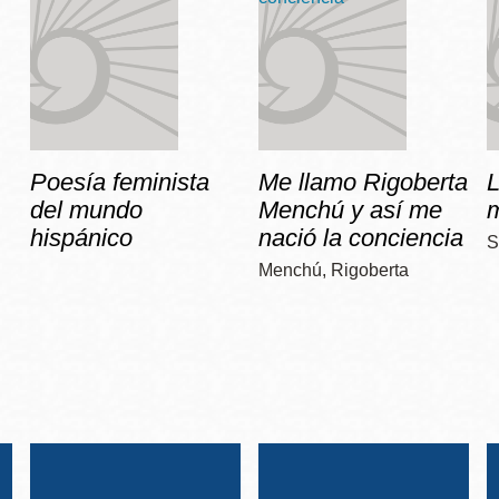
Poesía feminista
Me llamo Rigoberta
del mundo
Menchú y así me
hispánico
nació la conciencia
S
Menchú, Rigoberta