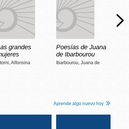
Las grandes
Poesías de Juana
Dos 
mujeres
de Ibarbourou
Poniat
torni, Alfonsina
Ibarbourou, Juana de
Aprende algo nuevo hoy