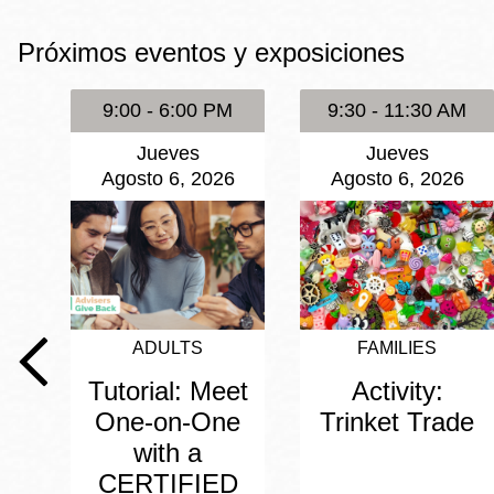
Mission
Próximos eventos y exposiciones
Excelsior
Noe Valley
9:00 - 6:00 PM
9:30 - 11:30 AM
Glen Park
Jueves
Jueves
North Beach
Agosto 6, 2026
Agosto 6, 2026
Golden Gate
Valley
ADULTS
FAMILIES
Tutorial: Meet
Activity:
One-on-One
Trinket Trade
with a
CERTIFIED