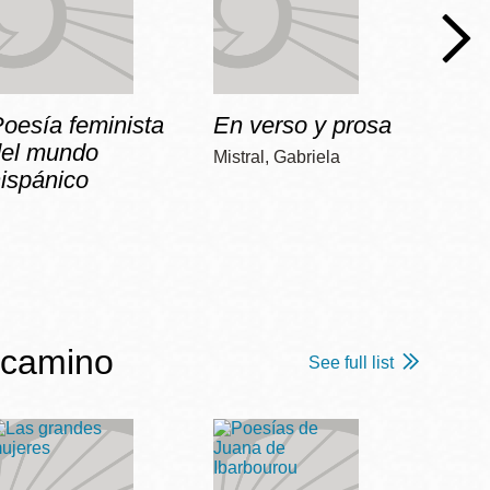
oesía feminista
En verso y prosa
No
del mundo
Mistral, Gabriela
Vilariñ
ispánico
 camino
See full list