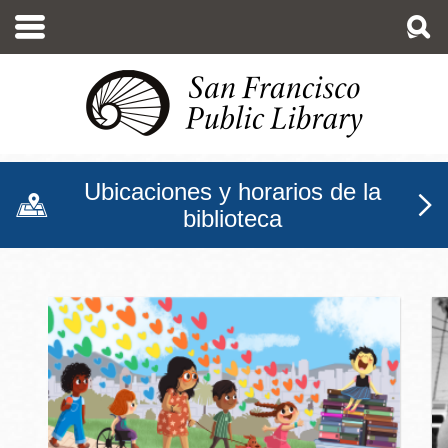
Pasar
al
contenido
principal
Ubicaciones y horarios de la
biblioteca
Biblioteca Pública de San F