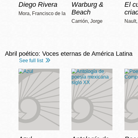
Diego Rivera
Warburg &
El c
Beach
cria
Mora, Francisco de la
Carrión, Jorge
Nault
Abril poético: Voces eternas de América Latina
See full list