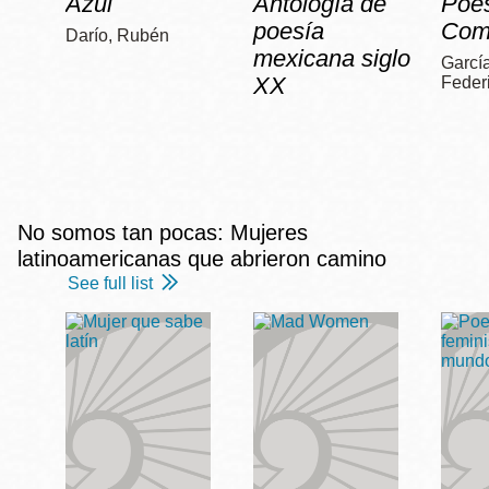
Azul
Antología de
Poe
poesía
Com
Darío, Rubén
mexicana siglo
García
XX
Feder
No somos tan pocas: Mujeres
latinoamericanas que abrieron camino
See full list