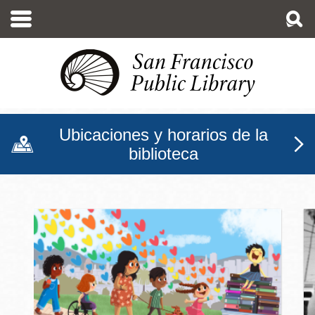
Pasar
al
contenido
principal
Ubicaciones y horarios de la
biblioteca
Biblioteca Pública de San F