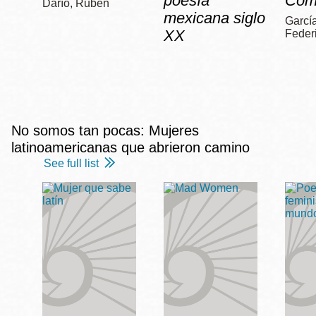
poesía
Com
Darío, Rubén
mexicana siglo
García
XX
Feder
No somos tan pocas: Mujeres
latinoamericanas que abrieron camino
See full list