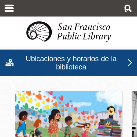
Pasar
al
contenido
principal
Ubicaciones y horarios de la
biblioteca
Biblioteca Pública de San F