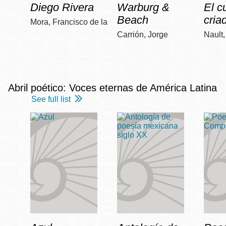
Diego Rivera
Warburg &
El c
Beach
cria
Mora, Francisco de la
Carrión, Jorge
Nault
Abril poético: Voces eternas de América Latina
See full list