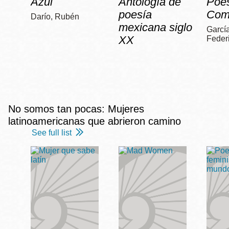
Azul
Antología de
Poe
poesía
Com
Darío, Rubén
mexicana siglo
García
XX
Feder
No somos tan pocas: Mujeres
latinoamericanas que abrieron camino
See full list