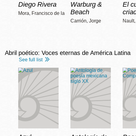
Diego Rivera
Warburg &
El c
Beach
cria
Mora, Francisco de la
Carrión, Jorge
Nault
Abril poético: Voces eternas de América Latina
See full list