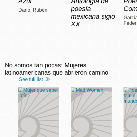
Azul
Antología de
Poe
poesía
Com
Darío, Rubén
mexicana siglo
García
XX
Feder
No somos tan pocas: Mujeres
latinoamericanas que abrieron camino
See full list