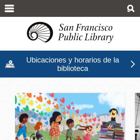
Pasar
al
contenido
principal
Ubicaciones y horarios de la
biblioteca
Biblioteca Pública de San F