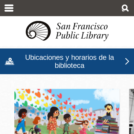
Pasar
al
contenido
principal
Ubicaciones y horarios de la
biblioteca
Biblioteca Pública de San F