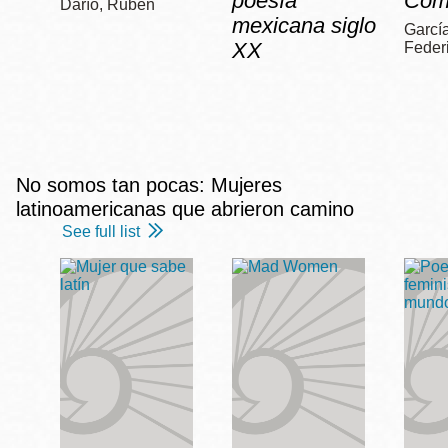
poesía
Com
Darío, Rubén
mexicana siglo
García
XX
Feder
No somos tan pocas: Mujeres
latinoamericanas que abrieron camino
See full list