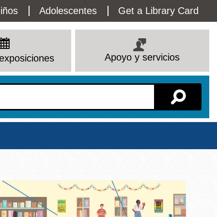
lity
iños
Adolescentes
Get a Library Card
enu
Apoyo y servicios
exposiciones
Sucursal
io
Ver todas