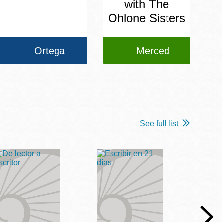
with The
Ohlone Sisters
Ortega
Merced
See full list