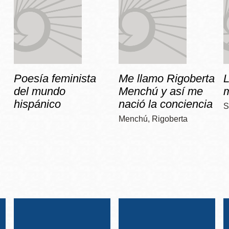
Poesía feminista
Me llamo Rigoberta
del mundo
Menchú y así me
hispánico
nació la conciencia
S
Menchú, Rigoberta