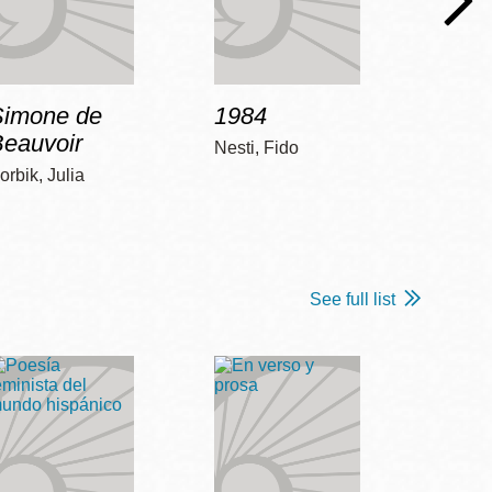
Simone de
1984
Bob 
Beauvoir
Nesti, Fido
McCart
orbik, Julia
See full list