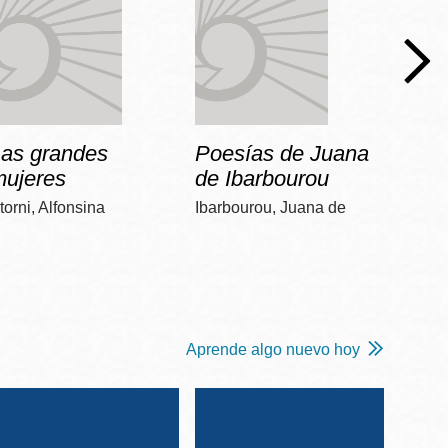
Las grandes
Poesías de Juana
Dos 
mujeres
de Ibarbourou
Poniat
torni, Alfonsina
Ibarbourou, Juana de
Aprende algo nuevo hoy