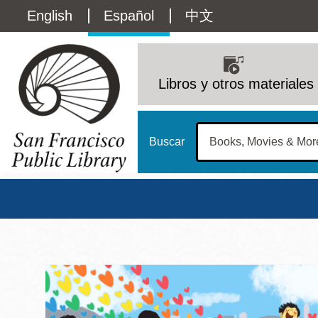
Pasar
Language
English
Español
中文
al
contenido
switcher
principal
Main
(Content)
navigation
Libros y otros materiales
Buscar
Biblioteca Pública d
Biblioteca Central
Dom
Address
100 Larkin Street
San Francisco
,
CA
94102
12 - 6
Contact
415-557-4400