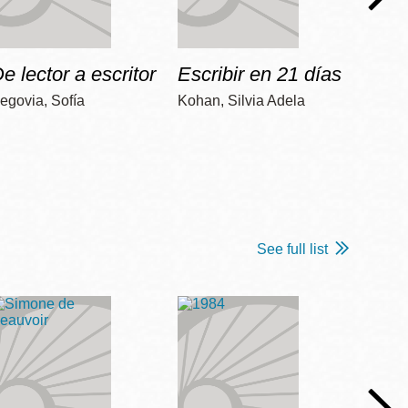
e lector a escritor
Escribir en 21 días
Apre
egovia, Sofía
Kohan, Silvia Adela
Colome
See full list