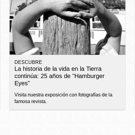
Ocean View
Richmond
Biblioteca
Sunset
Ambulante OMI
DESCUBRE
Treasure Island
La historia de la vida en la Tierra
Ortega
continúa: 25 años de "Hamburger
Eyes"
Visitacion Valley
Park
Visita nuestra exposición con fotografías de la
famosa revista.
West Portal
Parkside
Western
Portola
Addition