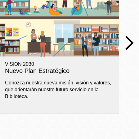
VISION 2030
R
Nuevo Plan Estratégico
I
a
Conozca nuestra nueva misión, visión y valores,
que orientarán nuestro futuro servicio en la
Ba
Biblioteca.
pl
ap