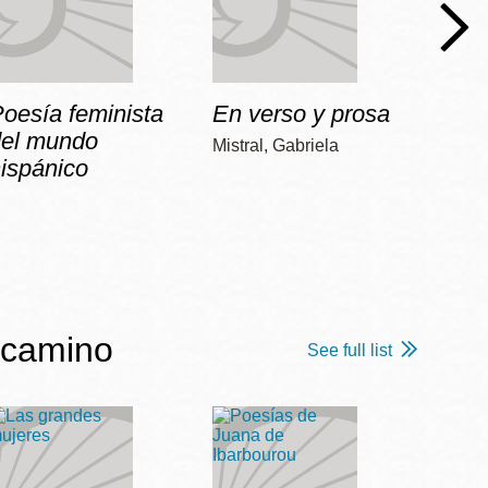
oesía feminista
En verso y prosa
No
del mundo
Mistral, Gabriela
Vilariñ
ispánico
 camino
See full list