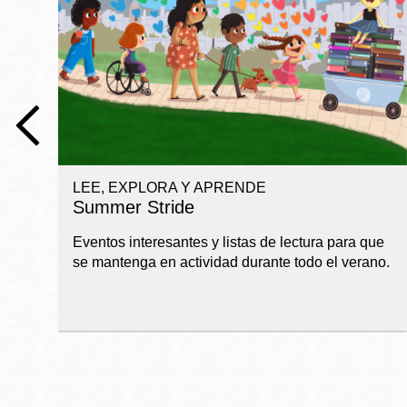
Telephone
Biblioteca
Ingleside
Central
Marina
Anza
LEE, EXPLORA Y APRENDE
Merced
Summer Stride
Bayview
Eventos interesantes y listas de lectura para que
Misión
se mantenga en actividad durante todo el verano.
Bernal Heights
Mission Bay
Chinatown
Biblioteca
Eureka Valley
Ambulante