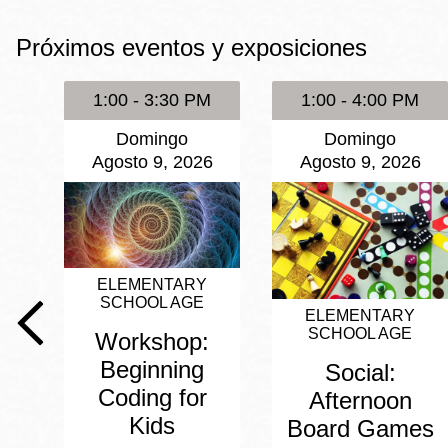
Mission
Próximos eventos y exposiciones
Excelsior
Noe Valley
1:00 - 3:30 PM
1:00 - 4:00 PM
Glen Park
Domingo
Domingo
North Beach
Agosto 9, 2026
Agosto 9, 2026
Golden Gate
Valley
ELEMENTARY
SCHOOL AGE
ELEMENTARY
SCHOOL AGE
Workshop:
Beginning
Social:
Coding for
Afternoon
Kids
Board Games