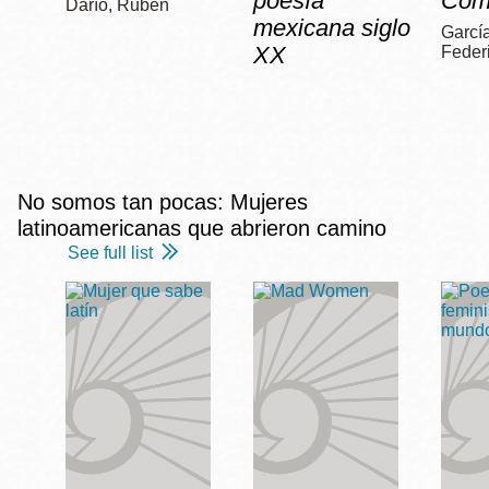
poesía
Com
Darío, Rubén
mexicana siglo
García
XX
Feder
No somos tan pocas: Mujeres
latinoamericanas que abrieron camino
See full list