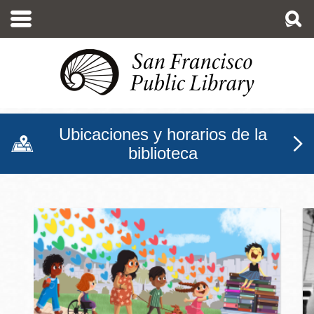
Pasar
al
contenido
principal
Ubicaciones y horarios de la
biblioteca
Biblioteca Pública de San F