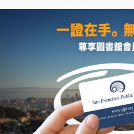
Ocean View 海
Richmond/參議
景區圖書分館
員 Milton Marks
列治文區圖書分
館
OMI 流動圖書館
Sunset日落區圖
Ortega 圖書分館
書分館
Park 圖書分館
Treasure Island
金銀島借書亭
Parkside 圖書分
館
Visitacion Valley