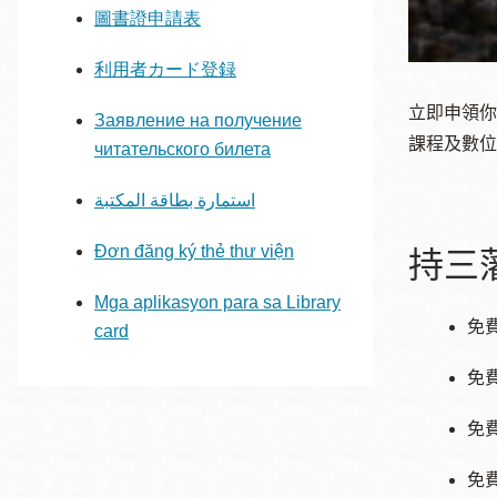
Mission米慎區
圖書證申請表
Chinatown 華埠/
圖書分館
麥禮謙圖書分館
利用者カード登録
Mission Bay 米
立即申領你
Заявление на получение
Eureka Valley 尤
慎灣區圖書分館
課程及數位
читательского билета
里卡谷/Harvey
Milk 紀念圖書分
استمارة بطاقة المكتبة
Noe Valley
館
/Sally Brunn 諾
Đơn đăng ký thẻ thư viện
持三
谷區圖書分館
Excelsior圖書分
Mga aplikasyon para sa Library
館
免
card
North Beach北
岸區圖書分館
免
Glen Park 格倫
公園區圖書分館
免
免