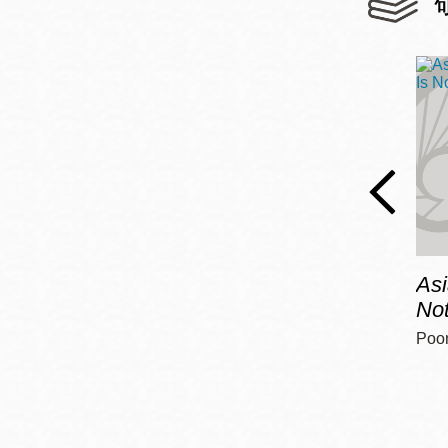
Asi
Not
Poo