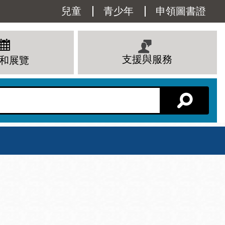
Utility
兒童
青少年
申領圖書證
Menu
支援與服務
和展覽
分館主頁
星期六
 下午
10 上午 - 6 下午
查看所有