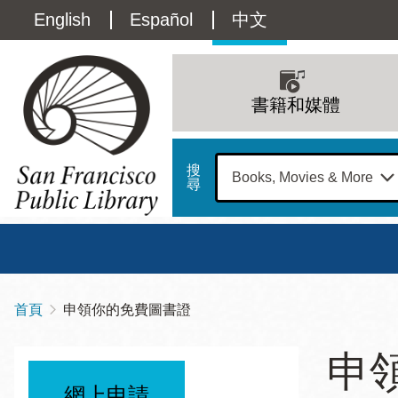
移
Language
English
Español
中文
至
主
switcher
內
Main
容
(Content)
navigation
書籍和媒體
搜
尋
總圖
書館
首頁
申領你的免費圖書證
導
Address
100
航
星期日
星期一
星
申
Larkin
12 下午 - 6 下午
9 上午 - 6 下午
9 
連
Street
網上申請