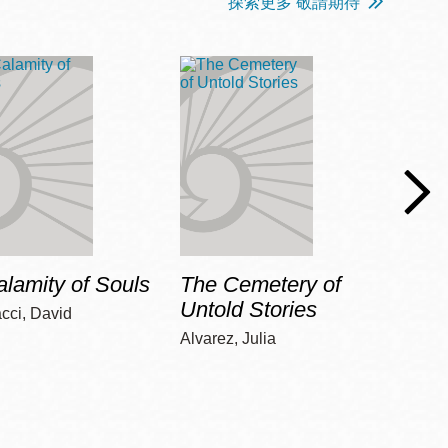
探索更多 敬請期待
lamity of Souls
The Cemetery of
City 
Untold Stories
cci, David
Winsl
Alvarez, Julia