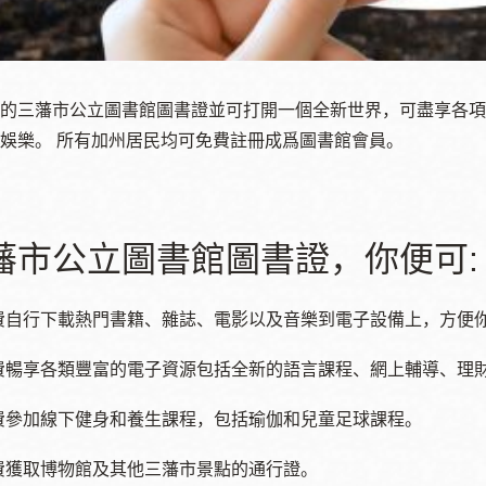
訪谷區圖書分館
Portola寳多拉區
圖書分館
West Portal 圖
的三藩市公立圖書館圖書證並可打開一個全新世界，可盡享各項
書分館
Potrero 寳翠麗
娛樂。 所有加州居民均可免費註冊成爲圖書館會員。
山圖書分館
Western
Addition 西增區
Presidio 普西迪
圖書分館
藩市公立圖書館圖書證，你便可
:
奧圖書分館
虛擬圖書館
費自行下載熱門書籍、雜誌、電影以及音樂到電子設備上，方便
費暢享各類豐富的電子資源包括全新的語言課程、網上輔導、理
流動圖書館/ 流
動外展服務
費參加線下健身和養生課程，包括瑜伽和兒童足球課程。
費獲取博物館及其他三藩市景點的通行證。