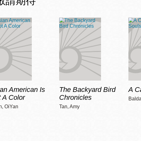
敬請期待
an American Is
The Backyard Bird
A Ca
 A Color
Chronicles
Balda
n, OiYan
Tan, Amy