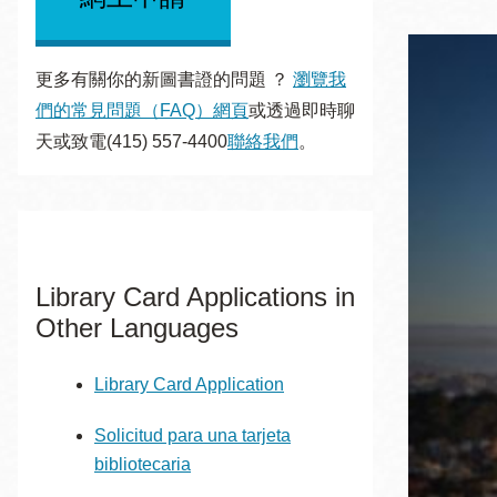
San
結
Francisco
,
CA
94102
更多有關你的新圖書證的問題 ？
瀏覽我
們的常見問題（FAQ）網頁
或透過即時聊
總圖書館
Golden Gate
天或致電(415) 557-4400
聯絡我們
。
Valley 圖書分館
Anza 圖書分館
Ingleside 英格賽
區圖書分館
Bayview /Linda
Library Card Applications in
Brooks-Burton
Other Languages
灣景區圖書分館
Marina 圖書分館
Library Card Application
Bernal Heights
Merced 圖書分
貝納崗區圖書分
館
Solicitud para una tarjeta
館
bibliotecaria