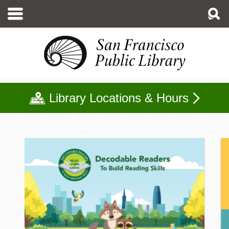
移
至
主
內
容
Library Locations & Hours
兒童主頁