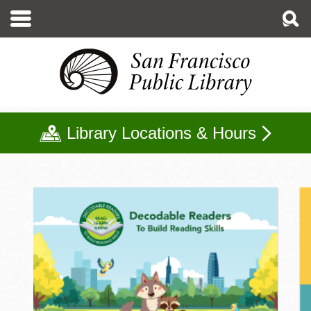
移
至
主
內
容
Library Locations & Hours
兒童主頁