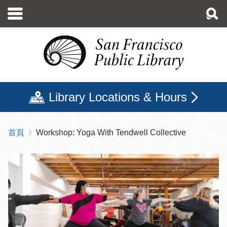
移
至
主
內
容
Library Locations & Hours
首頁
Workshop: Yoga With Tendwell Collective
導
航
連
結