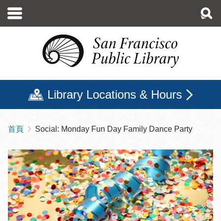
移
至
主
內
容
Library Locations & Hours
首頁
Social: Monday Fun Day Family Dance Party
導
航
連
結