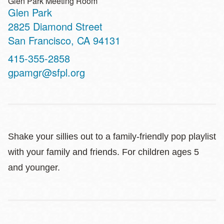
Glen Park Meeting Room
Glen Park
Address
2825 Diamond Street
San Francisco
,
CA
94131
Contact
415-355-2858
Telephone
gpamgr@sfpl.org
Shake your sillies out to a family-friendly pop playlist
with your family and friends. For children ages 5
and younger.