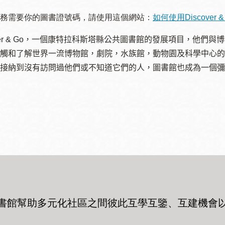
訪谷區圖書分館
務需要你的圖書證號碼，請使用這個網站：
如何使用Discover &
Portola寳多拉區
圖書分館
cover & Go，一個康特拉科斯塔縣公共圖書館的發展項目，他
West Portal 圖
觸和了解世界一流博物館，劇院，水族館，動物園及科學中心的
書分館
Potrero 寳翠麗
接納到沒有訪問過他們或不知道它們的人，圖書館也成為一個彌
山圖書分館
Western
Addition 西增區
Presidio 普西迪
圖書分館
奧圖書分館
虛擬圖書館
流動圖書館/ 流
動外展服務
書館幫助多元化社區之間彼此互學互鑒、互建機會