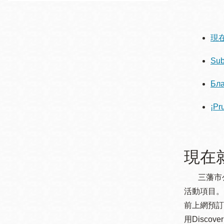
San
結
Francisco
,
CA
94102
現在
總圖書館
Golden Gate
Sub
Valley 圖書分館
Бла
Anza 圖書分館
Ingleside 英格賽
¡Pr
區圖書分館
Bayview /Linda
Brooks-Burton
灣景區圖書分館
Marina 圖書分館
現在就使
三藩市公立圖
Bernal Heights
Merced 圖書分
活動項目。
貝納崗區圖書分
館
前上網預訂
館
用Disco