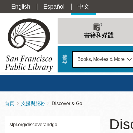
移
Language
English
Español
中文
至
主
switcher
內
Main
容
(Content)
navigation
書籍和媒體
搜
尋
總圖
書館
首頁
支援與服務
Discover & Go
導
Address
100
航
星期日
星期一
星
Dis
Larkin
12 下午 - 6 下午
9 上午 - 6 下午
9 
sfpl.org/discoverandgo
連
Street