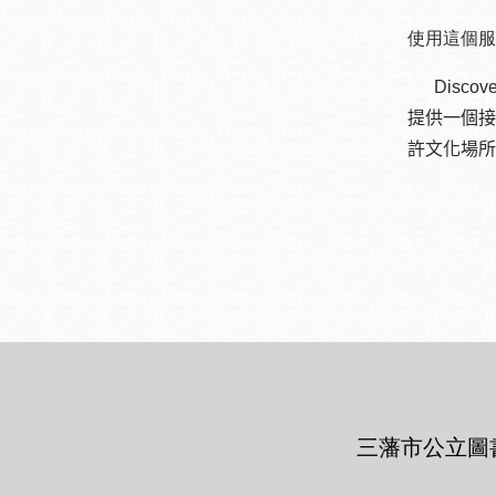
Mission米慎區
Chinatown 華埠/
圖書分館
使用這個服
麥禮謙圖書分館
Dis
Mission Bay 米
提供一個接
Eureka Valley 尤
慎灣區圖書分館
許文化場所
里卡谷/Harvey
Milk 紀念圖書分
Noe Valley
館
/Sally Brunn 諾
谷區圖書分館
Excelsior圖書分
館
North Beach北
岸區圖書分館
Glen Park 格倫
公園區圖書分館
三藩市公立圖