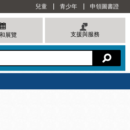
Utility
兒童
青少年
申領圖書證
Menu
支援與服務
和展覽
分館主頁
星期六
 下午
10 上午 - 6 下午
查看所有