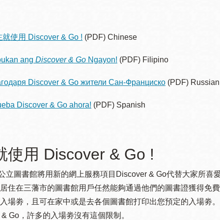
就使用 Discover & Go !
(PDF) Chinese
Ocean View 海
Richmond/參議
ukan ang
Discover & Go
Ngayon!
(PDF) Filipino
景區圖書分館
員 Milton Marks
годаря Discover & Go жители Сан-Франциско
(PDF) Russian
列治文區圖書分
館
OMI 流動圖書館
ueba Discover & Go ahora!
(PDF) Spanish
Sunset日落區圖
Ortega 圖書分館
書分館
用 Discover & Go !
Park 圖書分館
Treasure Island
書館將用新的網上服務項目Discover & Go代替大家所喜愛的提供免費入場
金銀島借書亭
居住在三藩市的圖書館用戶任然能夠通過他們的圖書證獲得免費入場劵
Parkside 圖書分
入場劵，且可在家中或是去各個圖書館打印出您預定的入場劵。
館
ver & Go，許多的入場劵沒有這個限制。
Visitacion Valley