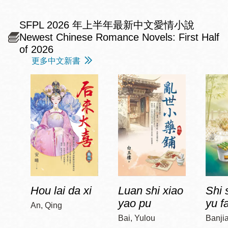
SFPL 2026 年上半年最新中文愛情小說
Newest Chinese Romance Novels: First Half
of 2026
更多中文新書
Hou lai da xi
Luan shi xiao
Shi 
yao pu
yu f
An, Qing
Bai, Yulou
Banji