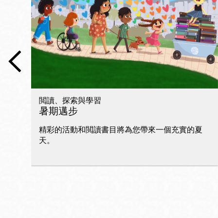
San
Francisco
,
CA
94102
總圖書館
Golden Gate
Valley 圖書分館
Anza 圖書分館
閲讀、探索與學習
Ingleside 英格賽
暑期邁步
區圖書分館
Bayview /Linda
精彩的活動和閲讀書目將為您帶來一個充實的夏
Brooks-Burton
天。
灣景區圖書分館
Marina 圖書分館
Bernal Heights
Merced 圖書分
貝納崗區圖書分
館
館