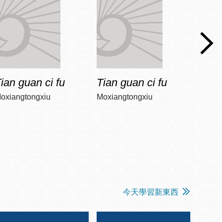
ian guan ci fu
Tian guan ci fu
Tian 
oxiangtongxiu
Moxiangtongxiu
Moxia
今天學習新東西