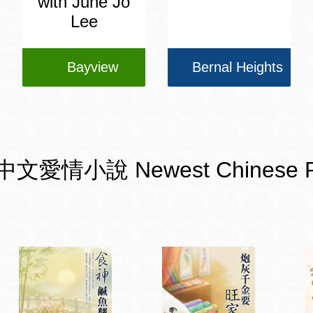
with June Jo
Lee
Bayview
Bernal Heights
小說 Newest Chinese Romanc