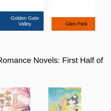
Golden Gate
Valley
Glen Park
e Novels: First Half of