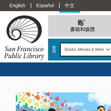
移
Language
English
Español
中文
至
主
switcher
內
Main
容
(Content)
navigation
書籍和媒體
搜
尋
總圖
書館
三藩市公立圖書館主
Address
100
星期日
星期一
星
Larkin
12 下午 - 6 下午
9 上午 - 6 下午
9 
Street