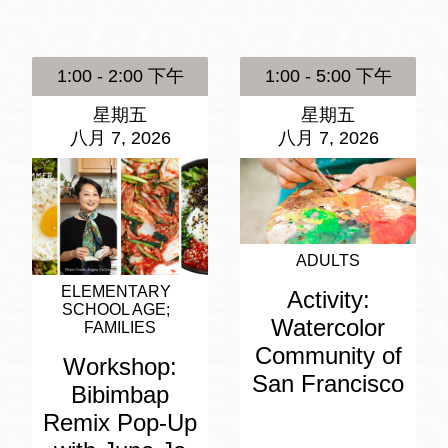
訪谷區圖書分館
Portola寳多拉區
圖書分館
1:00 - 2:00 下午
1:00 - 5:00 下午
West Portal 圖
書分館
星期五
星期五
Potrero 寳翠麗
八月 7, 2026
八月 7, 2026
山圖書分館
Western
Addition 西增區
Presidio 普西迪
圖書分館
奧圖書分館
ADULTS
虛擬圖書館
ELEMENTARY
Activity:
SCHOOL AGE
Watercolor
FAMILIES
Community of
流動圖書館/ 流
Workshop:
San Francisco
動外展服務
Bibimbap
Remix Pop-Up