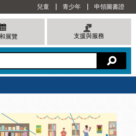
Utility
兒童
青少年
申領圖書證
Menu
支援與服務
和展覽
分館主頁
星期六
 下午
10 上午 - 6 下午
查看所有