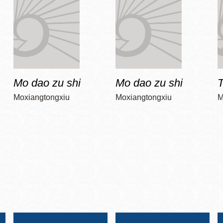
Mo dao zu shi
Mo dao zu shi
T
Moxiangtongxiu
Moxiangtongxiu
M