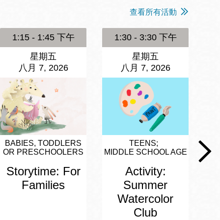
查看所有活動
1:15 - 1:45 下午
1:30 - 3:30 下午
星期五
星期五
八月 7, 2026
八月 7, 2026
BABIES, TODDLERS
TEENS
OR PRESCHOOLERS
MIDDLE SCHOOL AGE
Storytime: For
Activity:
Families
Summer
Watercolor
Club