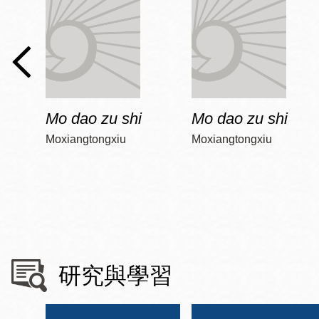
Mo dao zu shi
Mo dao zu shi
Moxiangtongxiu
Moxiangtongxiu
研究與學習