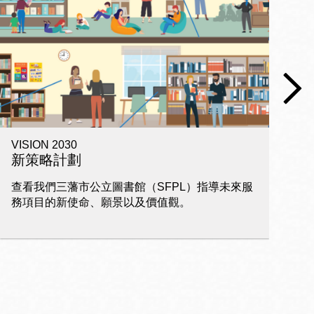
VISION 2030
電
新策略計劃
查看我們三藩市公立圖書館（SFPL）指導未來服
家
務項目的新使命、願景以及價值觀。
習