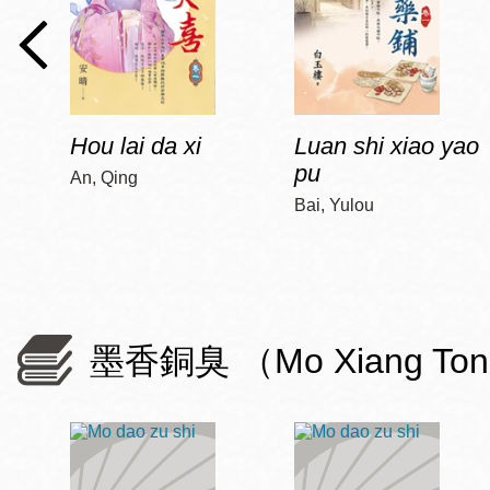
Hou lai da xi
Luan shi xiao yao
pu
An, Qing
Bai, Yulou
墨香銅臭 （Mo Xiang To