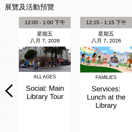
Mission米慎區
展覽及活動預覽
Chinatown 華埠/
圖書分館
麥禮謙圖書分館
12:00 - 1:00 下午
12:15 - 1:15 下午
Mission Bay 米
星期五
星期五
Eureka Valley 尤
慎灣區圖書分館
八月 7, 2026
八月 7, 2026
里卡谷/Harvey
Milk 紀念圖書分
Noe Valley
館
/Sally Brunn 諾
谷區圖書分館
ALL AGES
FAMILIES
Excelsior圖書分
館
Social: Main
Services:
North Beach北
Library Tour
Lunch at the
岸區圖書分館
Library
Glen Park 格倫
公園區圖書分館