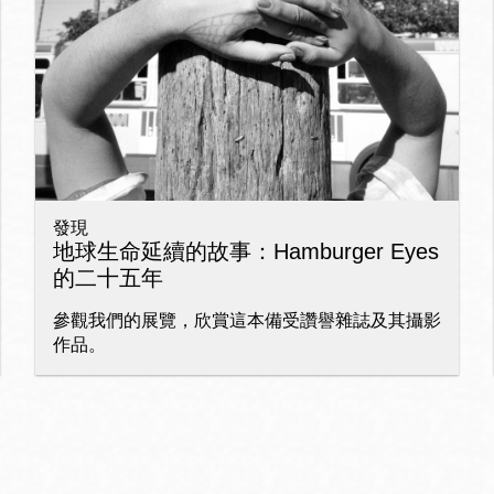
Ocean View 海
Richmond/參議
景區圖書分館
員 Milton Marks
列治文區圖書分
館
發現
OMI 流動圖書館
地球生命延續的故事：Hamburger Eyes
的二十五年
Sunset日落區圖
Ortega 圖書分館
書分館
參觀我們的展覽，欣賞這本備受讚譽雜誌及其攝影
作品。
Park 圖書分館
Treasure Island
金銀島借書亭
Parkside 圖書分
館
Visitacion Valley