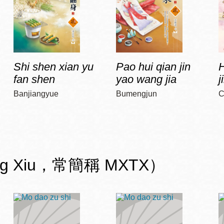
Shi shen xian yu
Pao hui qian jin
H
fan shen
yao wang jia
j
Banjiangyue
Bumengjun
C
ng Xiu，常簡稱 MXTX）