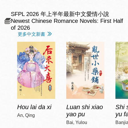
SFPL 2026 年上半年最新中文愛情小說
Newest Chinese Romance Novels: First Half
of 2026
更多中文新書
Hou lai da xi
Luan shi xiao
Shi 
yao pu
yu f
An, Qing
Bai, Yulou
Banji