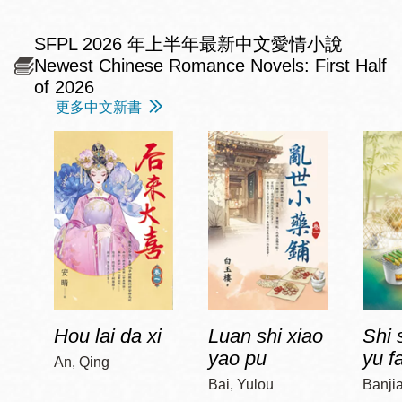
SFPL 2026 年上半年最新中文愛情小說
Newest Chinese Romance Novels: First Half
of 2026
更多中文新書
Hou lai da xi
Luan shi xiao
Shi 
yao pu
yu f
An, Qing
Bai, Yulou
Banji