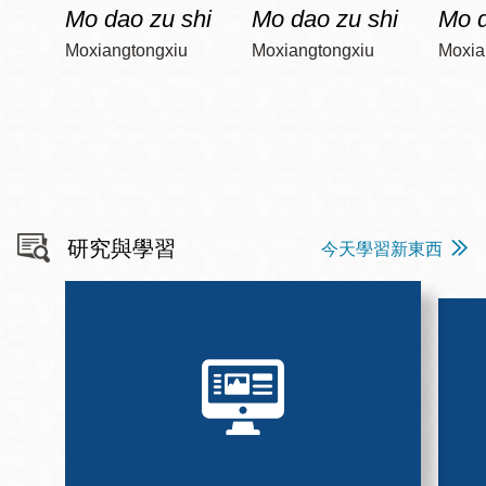
Mo dao zu shi
Mo dao zu shi
Mo d
Moxiangtongxiu
Moxiangtongxiu
Moxia
研究與學習
今天學習新東西