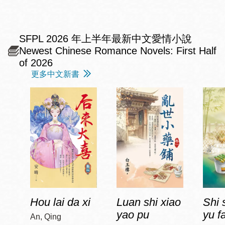
SFPL 2026 年上半年最新中文愛情小說
Newest Chinese Romance Novels: First Half
of 2026
更多中文新書
Hou lai da xi
Luan shi xiao
Shi 
yao pu
yu f
An, Qing