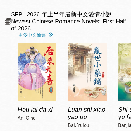
SFPL 2026 年上半年最新中文愛情小說
Newest Chinese Romance Novels: First Half
of 2026
更多中文新書
Hou lai da xi
Luan shi xiao
Shi 
yao pu
yu f
An, Qing
Bai, Yulou
Banji