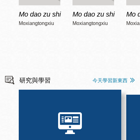
Mo dao zu shi
Mo dao zu shi
Mo d
Moxiangtongxiu
Moxiangtongxiu
Moxia
研究與學習
今天學習新東西