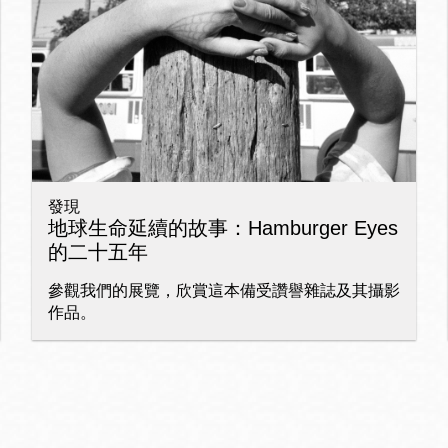
Ocean View 海
Richmond/參議
景區圖書分館
員 Milton Marks
列治文區圖書分
館
發現
OMI 流動圖書館
地球生命延續的故事：Hamburger Eyes
的二十五年
Sunset日落區圖
Ortega 圖書分館
書分館
參觀我們的展覽，欣賞這本備受讚譽雜誌及其攝影
作品。
Park 圖書分館
Treasure Island
金銀島借書亭
Parkside 圖書分
館
Visitacion Valley