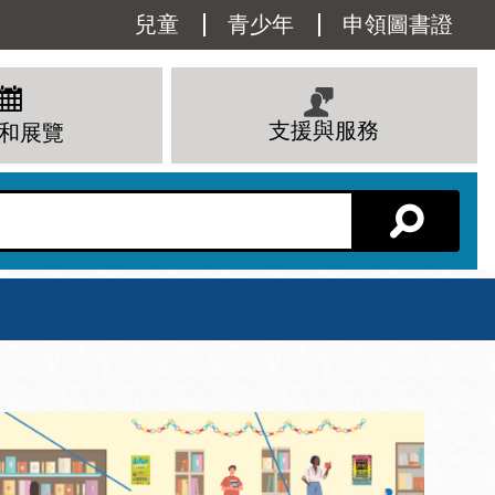
Utility
兒童
青少年
申領圖書證
Menu
支援與服務
和展覽
分館主頁
星期六
 下午
10 上午 - 6 下午
查看所有