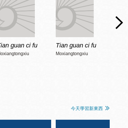
ian guan ci fu
Tian guan ci fu
Tian 
oxiangtongxiu
Moxiangtongxiu
Moxia
今天學習新東西