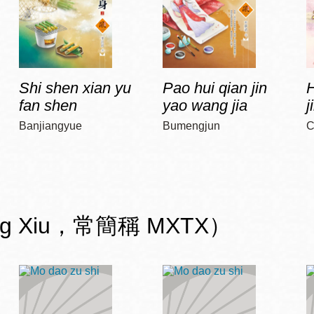
Shi shen xian yu
Pao hui qian jin
H
fan shen
yao wang jia
j
Banjiangyue
Bumengjun
C
ng Xiu，常簡稱 MXTX）