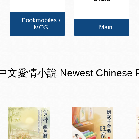
Bookmobiles /
MOS
Main
小說 Newest Chinese Romanc