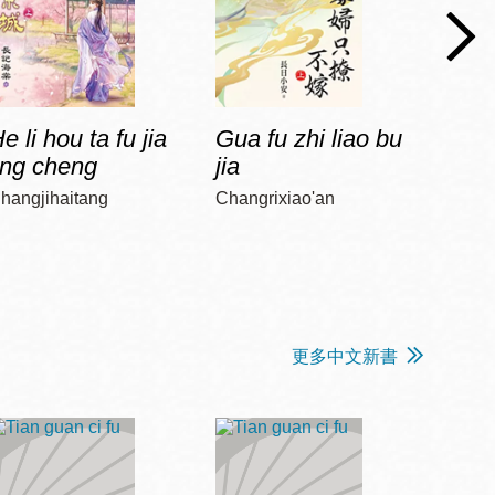
e li hou ta fu jia
Gua fu zhi liao bu
Jia 
ing cheng
jia
diao
hangjihaitang
Changrixiao'an
Chun, 
更多中文新書