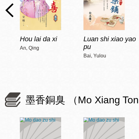
Hou lai da xi
Luan shi xiao yao
pu
An, Qing
Bai, Yulou
墨香銅臭 （Mo Xiang To