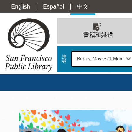
移
Language
English
Español
中文
至
主
switcher
內
Main
容
(Content)
navigation
書籍和媒體
搜
尋
總圖
書館
三藩市公立圖書館主
Address
100
星期日
星期一
星
Larkin
12 下午 - 6 下午
9 上午 - 6 下午
9 
Street