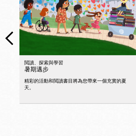
San
Francisco
,
CA
94102
總圖書館
Golden Gate
Valley 圖書分館
Anza 圖書分館
閲讀、探索與學習
Ingleside 英格賽
暑期邁步
區圖書分館
Bayview /Linda
精彩的活動和閲讀書目將為您帶來一個充實的夏
Brooks-Burton
天。
灣景區圖書分館
Marina 圖書分館
Bernal Heights
Merced 圖書分
貝納崗區圖書分
館
館