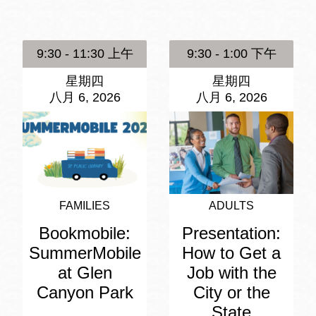
訪谷區圖書分館
Portola寳多拉區
圖書分館
9:30 - 11:30 上午
9:30 - 1:00 下午
West Portal 圖
書分館
星期四
星期四
Potrero 寳翠麗
八月 6, 2026
八月 6, 2026
山圖書分館
Western
Addition 西增區
Presidio 普西迪
圖書分館
奧圖書分館
虛擬圖書館
FAMILIES
ADULTS
Bookmobile:
Presentation:
流動圖書館/ 流
SummerMobile
How to Get a
動外展服務
at Glen
Job with the
Canyon Park
City or the
State