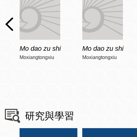
Mo dao zu shi
Mo dao zu shi
Moxiangtongxiu
Moxiangtongxiu
研究與學習