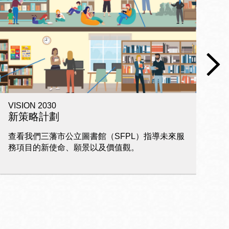
VISION 2030
電
新策略計劃
查看我們三藩市公立圖書館（SFPL）指導未來服
家
務項目的新使命、願景以及價值觀。
習