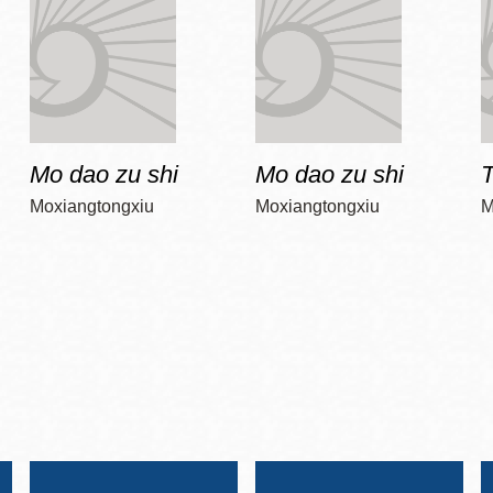
Mo dao zu shi
Mo dao zu shi
T
Moxiangtongxiu
Moxiangtongxiu
M