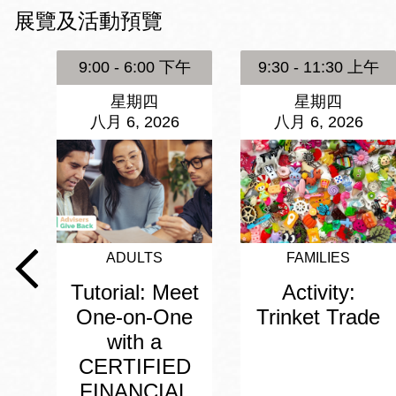
Mission米慎區
展覽及活動預覽
Chinatown 華埠/
圖書分館
麥禮謙圖書分館
9:00 - 6:00 下午
9:30 - 11:30 上午
Mission Bay 米
星期四
星期四
Eureka Valley 尤
慎灣區圖書分館
八月 6, 2026
八月 6, 2026
里卡谷/Harvey
Milk 紀念圖書分
Noe Valley
館
/Sally Brunn 諾
谷區圖書分館
Excelsior圖書分
館
ADULTS
FAMILIES
North Beach北
Tutorial: Meet
Activity:
岸區圖書分館
Glen Park 格倫
One-on-One
Trinket Trade
公園區圖書分館
with a
CERTIFIED
FINANCIAL