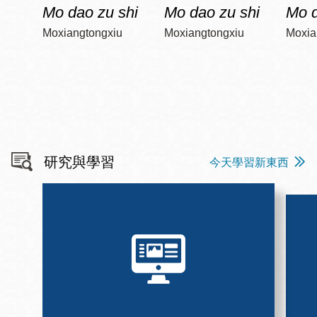
Mo dao zu shi
Mo dao zu shi
Mo d
Moxiangtongxiu
Moxiangtongxiu
Moxia
研究與學習
今天學習新東西