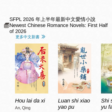
SFPL 2026 年上半年最新中文愛情小說
Newest Chinese Romance Novels: First Half
of 2026
更多中文新書
Hou lai da xi
Luan shi xiao
Shi 
yao pu
yu f
An, Qing