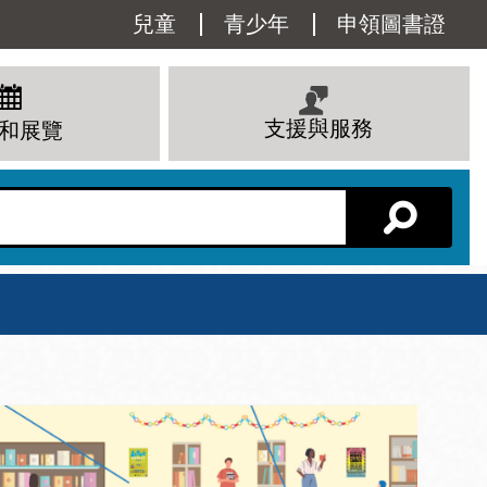
Utility
兒童
青少年
申領圖書證
Menu
支援與服務
和展覽
分館主頁
星期六
 下午
10 上午 - 6 下午
查看所有