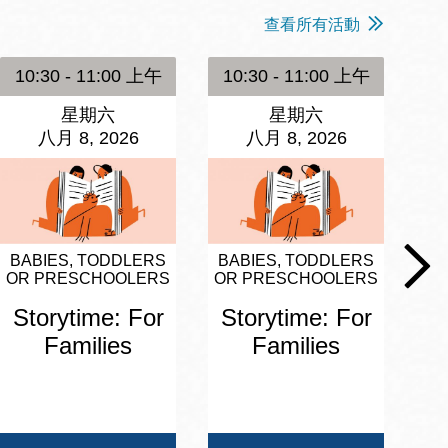
查看所有活動
10:30 - 11:00 上午
10:30 - 11:00 上午
1
星期六
星期六
八月 8, 2026
八月 8, 2026
BABIES, TODDLERS
BABIES, TODDLERS
BA
OR PRESCHOOLERS
OR PRESCHOOLERS
OR
Storytime: For
Storytime: For
S
Families
Families