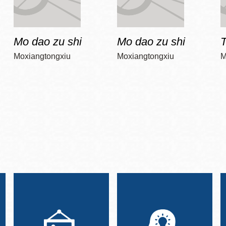
Mo dao zu shi
Mo dao zu shi
T
Moxiangtongxiu
Moxiangtongxiu
M