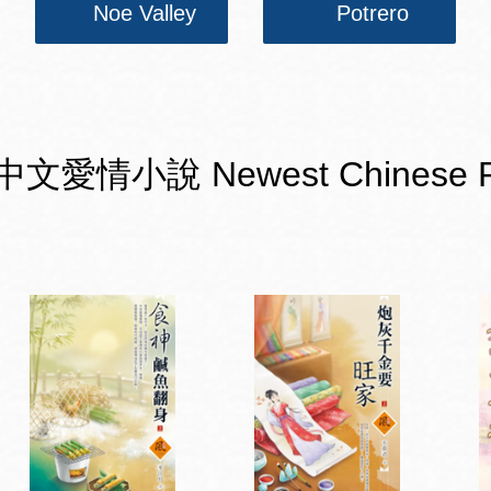
Noe Valley
Potrero
小說 Newest Chinese Romanc