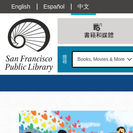
移
Language
English
Español
中文
至
主
switcher
內
Main
容
(Content)
navigation
書籍和媒體
搜
尋
總圖
書館
三藩市公立圖書館主
Address
100
星期日
星期一
星
Larkin
12 下午 - 6 下午
9 上午 - 6 下午
9 
Street