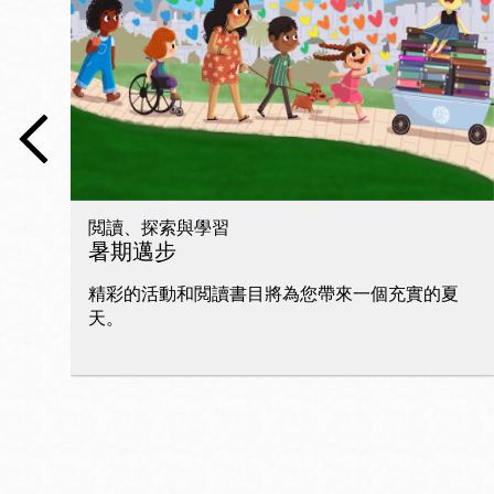
San
Francisco
,
CA
94102
總圖書館
Golden Gate
Valley 圖書分館
Anza 圖書分館
閲讀、探索與學習
Ingleside 英格賽
暑期邁步
區圖書分館
Bayview /Linda
精彩的活動和閲讀書目將為您帶來一個充實的夏
Brooks-Burton
天。
灣景區圖書分館
Marina 圖書分館
Bernal Heights
Merced 圖書分
貝納崗區圖書分
館
館