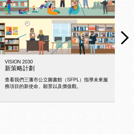
VISION 2030
電
新策略計劃
查看我們三藩市公立圖書館（SFPL）指導未來服
家
務項目的新使命、願景以及價值觀。
習