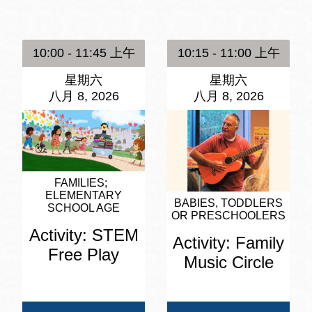
訪谷區圖書分館
Portola寳多拉區
圖書分館
10:00 - 11:45 上午
10:15 - 11:00 上午
West Portal 圖
書分館
星期六
星期六
Potrero 寳翠麗
八月 8, 2026
八月 8, 2026
山圖書分館
Western
Addition 西增區
Presidio 普西迪
圖書分館
奧圖書分館
FAMILIES
ELEMENTARY
虛擬圖書館
BABIES, TODDLERS
SCHOOL AGE
OR PRESCHOOLERS
Activity: STEM
Activity: Family
流動圖書館/ 流
Free Play
Music Circle
動外展服務