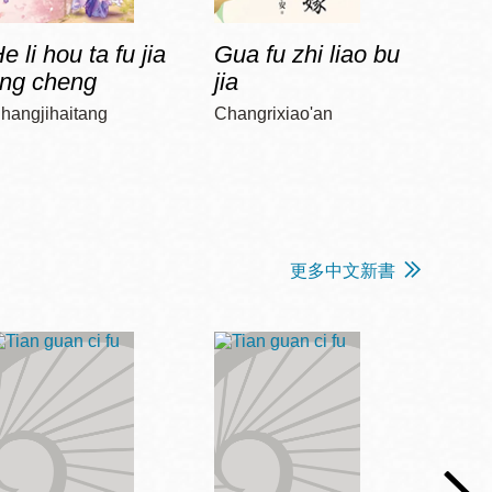
e li hou ta fu jia
Gua fu zhi liao bu
Jia 
ing cheng
jia
diao
hangjihaitang
Changrixiao'an
Chun, 
更多中文新書