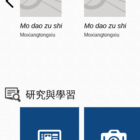
Mo dao zu shi
Mo dao zu shi
Moxiangtongxiu
Moxiangtongxiu
研究與學習