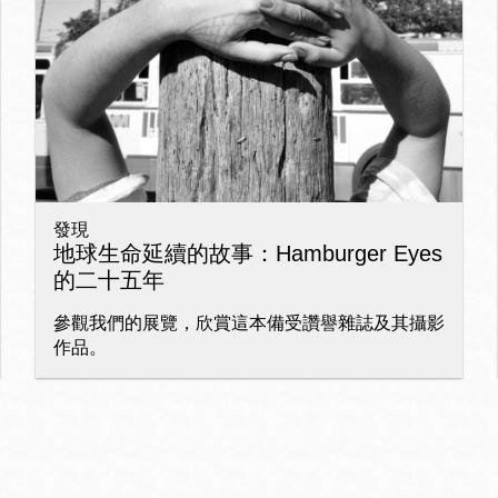
Ocean View 海
Richmond/參議
景區圖書分館
員 Milton Marks
列治文區圖書分
館
發現
OMI 流動圖書館
地球生命延續的故事：Hamburger Eyes
的二十五年
Sunset日落區圖
Ortega 圖書分館
書分館
參觀我們的展覽，欣賞這本備受讚譽雜誌及其攝影
作品。
Park 圖書分館
Treasure Island
金銀島借書亭
Parkside 圖書分
館
Visitacion Valley