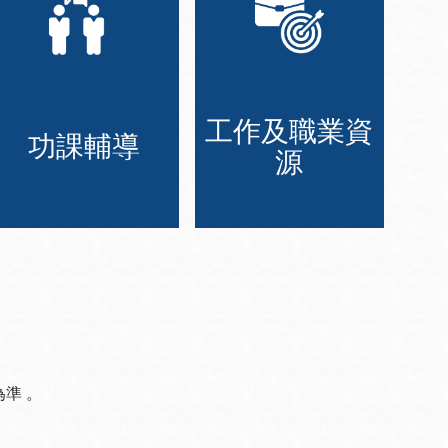
工作及職業資
功課輔導
源
準 。