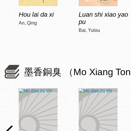
Hou lai da xi
Luan shi xiao yao
pu
An, Qing
Bai, Yulou
墨香銅臭 （Mo Xiang To