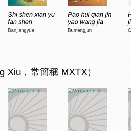
Shi shen xian yu
Pao hui qian jin
H
fan shen
yao wang jia
j
Banjiangyue
Bumengjun
C
ng Xiu，常簡稱 MXTX）