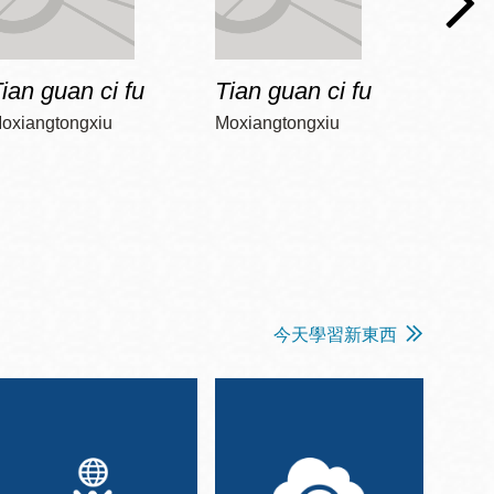
ian guan ci fu
Tian guan ci fu
Tian 
oxiangtongxiu
Moxiangtongxiu
Moxia
今天學習新東西