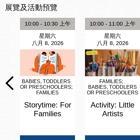
Mission米慎區
展覽及活動預覽
Chinatown 華埠/
圖書分館
麥禮謙圖書分館
10:00 - 10:30 上午
10:00 - 11:00 上午
Mission Bay 米
星期六
星期六
Eureka Valley 尤
慎灣區圖書分館
八月 8, 2026
八月 8, 2026
里卡谷/Harvey
Milk 紀念圖書分
Noe Valley
館
/Sally Brunn 諾
谷區圖書分館
BABIES, TODDLERS
FAMILIES
Excelsior圖書分
OR PRESCHOOLERS
BABIES, TODDLERS
館
FAMILIES
OR PRESCHOOLERS
North Beach北
岸區圖書分館
Storytime: For
Activity: Little
Glen Park 格倫
Families
Artists
公園區圖書分館