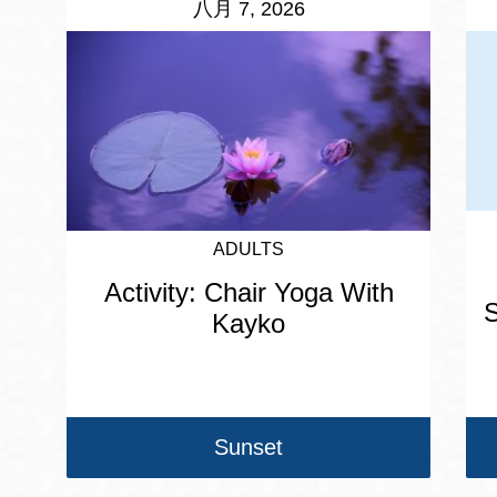
八月 7, 2026
ADULTS
Activity: Chair Yoga With
S
Kayko
Sunset