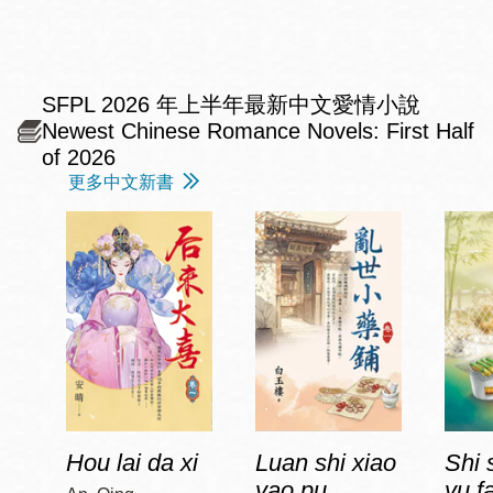
SFPL 2026 年上半年最新中文愛情小說
Newest Chinese Romance Novels: First Half
of 2026
更多中文新書
Hou lai da xi
Luan shi xiao
Shi 
yao pu
yu f