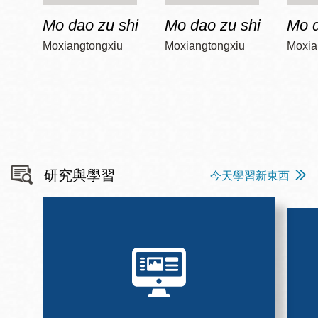
Mo dao zu shi
Mo dao zu shi
Mo d
Moxiangtongxiu
Moxiangtongxiu
Moxia
研究與學習
今天學習新東西