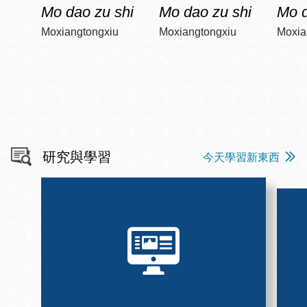
Mo dao zu shi
Mo dao zu shi
Mo d
Moxiangtongxiu
Moxiangtongxiu
Moxia
研究與學習
今天學習新東西