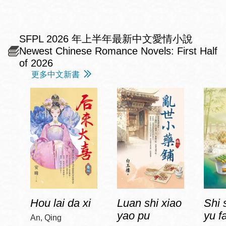
SFPL 2026 年上半年最新中文愛情小說
Newest Chinese Romance Novels: First Half
of 2026
更多中文新書
Hou lai da xi
Luan shi xiao
Shi 
yao pu
yu f
An, Qing