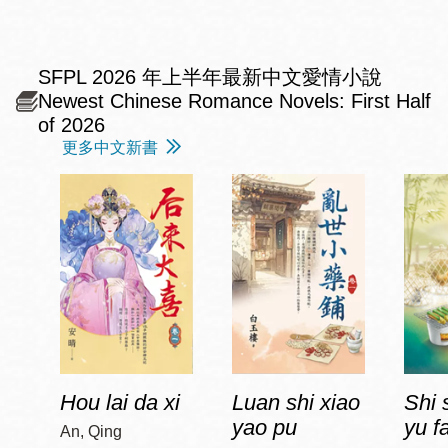
SFPL 2026 年上半年最新中文愛情小說
Newest Chinese Romance Novels: First Half
of 2026
更多中文新書
Hou lai da xi
Luan shi xiao
Shi 
yao pu
yu f
An, Qing