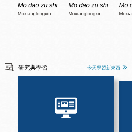
Mo dao zu shi
Mo dao zu shi
Mo d
Moxiangtongxiu
Moxiangtongxiu
Moxia
研究與學習
今天學習新東西