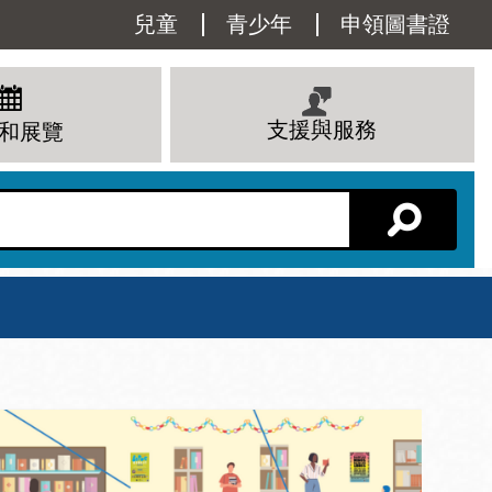
Utility
兒童
青少年
申領圖書證
Menu
支援與服務
和展覽
分館主頁
星期六
 下午
10 上午 - 6 下午
查看所有