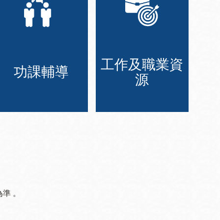
工作及職業資
功課輔導
源
準 。