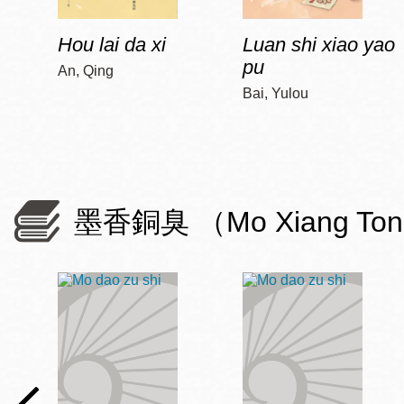
Hou lai da xi
Luan shi xiao yao
pu
An, Qing
Bai, Yulou
墨香銅臭 （Mo Xiang To