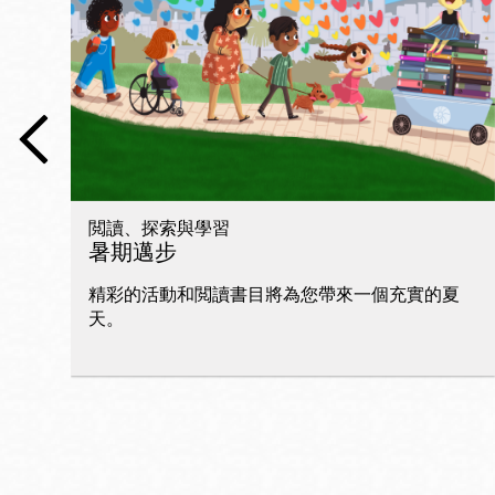
San
Francisco
,
CA
94102
總圖書館
Golden Gate
Valley 圖書分館
Anza 圖書分館
閲讀、探索與學習
Ingleside 英格賽
暑期邁步
區圖書分館
Bayview /Linda
精彩的活動和閲讀書目將為您帶來一個充實的夏
Brooks-Burton
天。
灣景區圖書分館
Marina 圖書分館
Bernal Heights
Merced 圖書分
貝納崗區圖書分
館
館