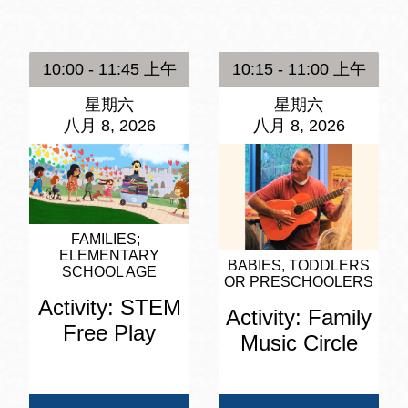
訪谷區圖書分館
Portola寳多拉區
圖書分館
10:00 - 11:45 上午
10:15 - 11:00 上午
West Portal 圖
書分館
星期六
星期六
Potrero 寳翠麗
八月 8, 2026
八月 8, 2026
山圖書分館
Western
Addition 西增區
Presidio 普西迪
圖書分館
奧圖書分館
FAMILIES
ELEMENTARY
虛擬圖書館
BABIES, TODDLERS
SCHOOL AGE
OR PRESCHOOLERS
Activity: STEM
Activity: Family
流動圖書館/ 流
Free Play
Music Circle
動外展服務