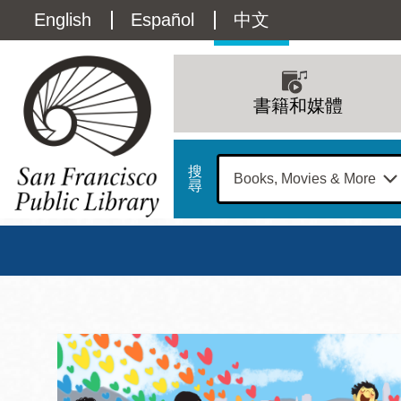
移
Language
English
Español
中文
至
主
switcher
內
Main
容
(Content)
navigation
書籍和媒體
搜
尋
總圖
書館
三藩市公立圖書館主
Address
100
星期日
星期一
星
Larkin
12 下午 - 6 下午
9 上午 - 6 下午
9 
Street