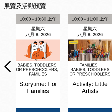
Mission米慎區
展覽及活動預覽
Chinatown 華埠/
圖書分館
麥禮謙圖書分館
10:00 - 10:30 上午
10:00 - 11:00 上午
Mission Bay 米
星期六
星期六
Eureka Valley 尤
慎灣區圖書分館
八月 8, 2026
八月 8, 2026
里卡谷/Harvey
Milk 紀念圖書分
Noe Valley
館
/Sally Brunn 諾
谷區圖書分館
BABIES, TODDLERS
FAMILIES
Excelsior圖書分
OR PRESCHOOLERS
BABIES, TODDLERS
館
FAMILIES
OR PRESCHOOLERS
North Beach北
岸區圖書分館
Storytime: For
Activity: Little
Glen Park 格倫
Families
Artists
公園區圖書分館