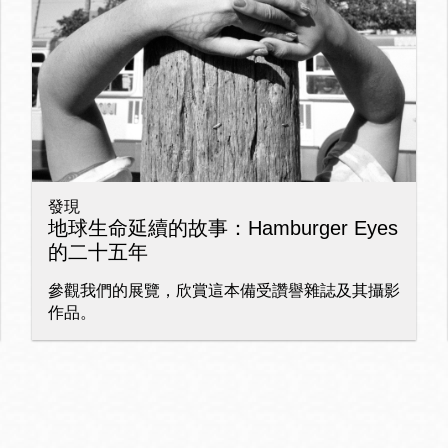
Ocean View 海
Richmond/參議
景區圖書分館
員 Milton Marks
列治文區圖書分
館
發現
OMI 流動圖書館
地球生命延續的故事：Hamburger Eyes
的二十五年
Sunset日落區圖
Ortega 圖書分館
書分館
參觀我們的展覽，欣賞這本備受讚譽雜誌及其攝影
作品。
Park 圖書分館
Treasure Island
金銀島借書亭
Parkside 圖書分
館
Visitacion Valley