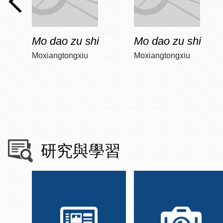
Mo dao zu shi
Mo dao zu shi
Moxiangtongxiu
Moxiangtongxiu
研究與學習