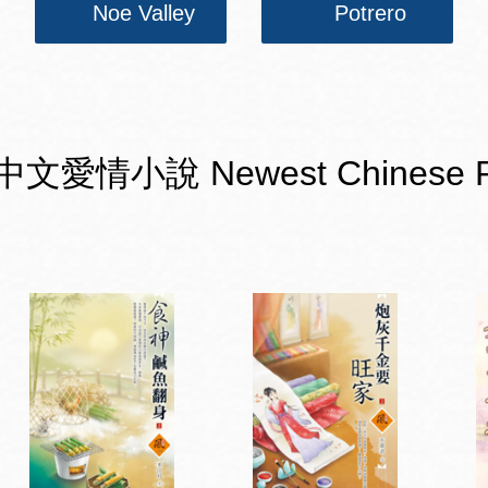
Noe Valley
Potrero
小說 Newest Chinese Romanc