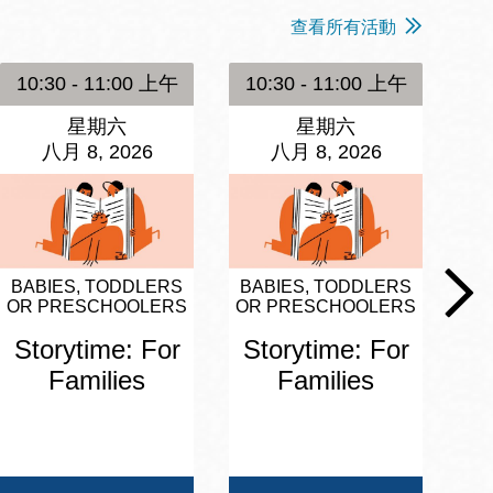
查看所有活動
10:30 - 11:00 上午
10:30 - 11:00 上午
1
星期六
星期六
八月 8, 2026
八月 8, 2026
BABIES, TODDLERS
BABIES, TODDLERS
BA
OR PRESCHOOLERS
OR PRESCHOOLERS
OR
Storytime: For
Storytime: For
S
Families
Families