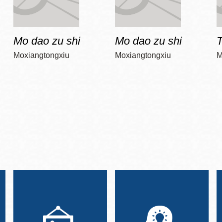
Mo dao zu shi
Mo dao zu shi
T
Moxiangtongxiu
Moxiangtongxiu
M