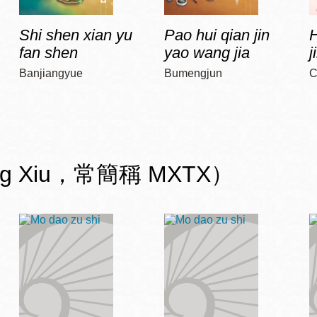
Shi shen xian yu
Pao hui qian jin
H
fan shen
yao wang jia
j
Banjiangyue
Bumengjun
C
ng Xiu，常簡稱 MXTX）