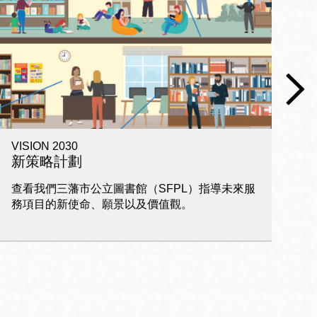
VISION 2030
電
新策略計劃
查看我們三藩市公立圖書館（SFPL）指導未來服
家
務項目的新使命、願景以及價值觀。
習