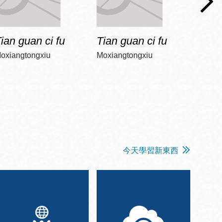
ian guan ci fu
Tian guan ci fu
Tian 
oxiangtongxiu
Moxiangtongxiu
Moxia
今天學習新東西