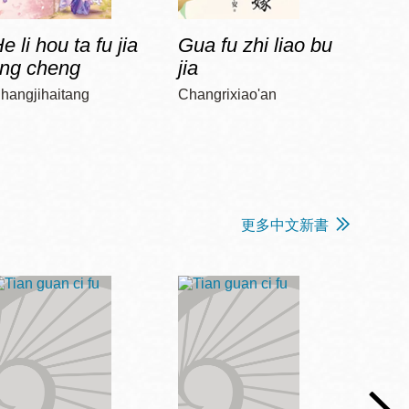
e li hou ta fu jia
Gua fu zhi liao bu
Jia 
ing cheng
jia
diao
hangjihaitang
Changrixiao'an
Chun, 
更多中文新書