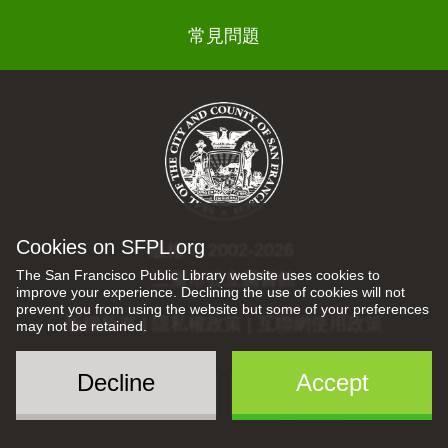
常見問題
Cookies on SFPL.org
版權 © 2002-2026
The San Francisco Public Library website uses cookies to
三藩市公立圖書館
improve your experience. Declining the use of cookies will not
prevent you from using the website but some of your preferences
版權所有 |
隱私權政策
|
互聯網使用政策
may not be retained.
Decline
Accept
Kids
Social