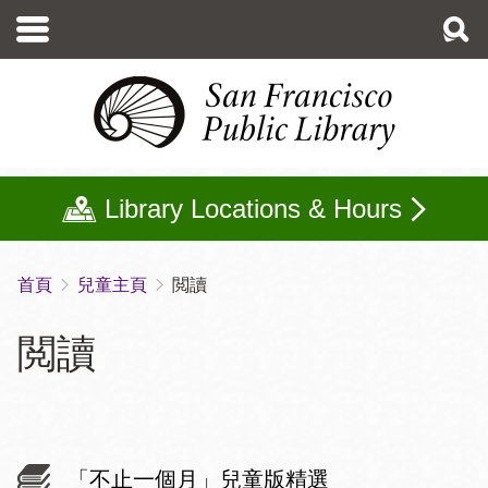
移
至
主
內
容
Library Locations & Hours
首頁
兒童主頁
閲讀
導
航
閲讀
連
結
「不止一個月」兒童版精選