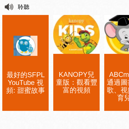
聆聽
KANOPY兒
ABCm
最好的SFPL
童版：觀看豐
通過圖
YouTube 視
富的視頻
歌、視
頻: 甜蜜故事
育