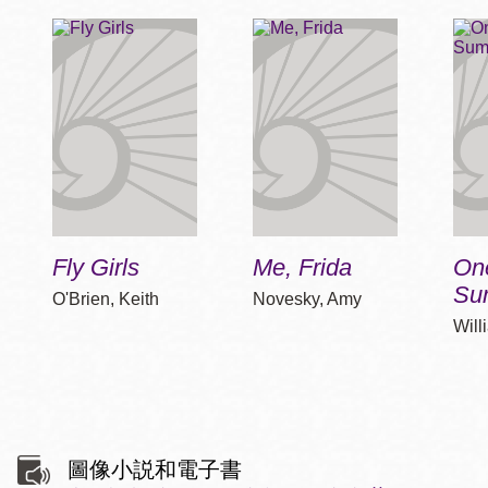
Fly Girls
Me, Frida
On
Su
O'Brien, Keith
Novesky, Amy
Will
圖像小説和電子書