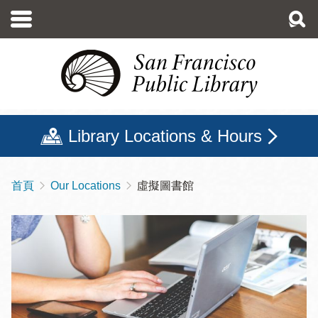
移
至
主
內
容
Library Locations & Hours
首頁
Our Locations
虛擬圖書館
導
航
連
結