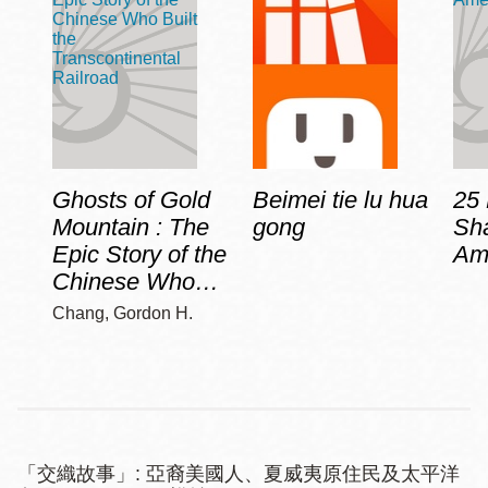
Ghosts of Gold
Beimei tie lu hua
25 
Mountain : The
gong
Sh
Epic Story of the
Ame
Chinese Who…
Chang, Gordon H.
「交織故事」: 亞裔美國人、夏威夷原住民及太平洋