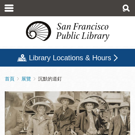
移
至
主
內
容
Library Locations & Hours
首頁
展覽
沉默的道釘
導
航
連
結