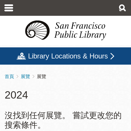
移
至
主
內
容
Library Locations & Hours
首頁
展覽
展覽
導
航
2024
連
結
沒找到任何展覽。 嘗試更改您的
搜索條件。