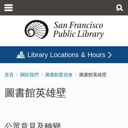
移
至
主
內
容
Library Locations & Hours
首頁
關於我們
圖書館委員會
圖書館英雄壁
導
航
圖書館英雄壁
連
結
公眾意見及轉變