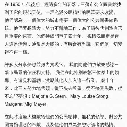
在 1950 年代後期，經過多年的衰落，三藩市公立圖書館找
到了它的現代天使。一群充滿公民精神的民眾要求改變。
他們認為，一個偉大的城市需要一個偉大的公共圖書館系
統。他們夢想遠大，努力不懈地工作，為子孫後代創造有形
且重要的東西。他們持續鬥爭了四十年。 視情況而定是迷
人還是活潑，通常是大膽的，有時會有爭議，它們使一切變
得不再一樣。
許多人分享夢想並努力實現它。 我們向他們致敬並感謝三
藩市民眾的信任和支持。 我們在此特別表彰三位傑出的領
導、有遠見和堅韌，激勵其他人加入這一行業。 幾十年
來，此三人努力地帶領，從不失去希望，從不接受失敗，從
不忘記夢想：Marjorie G. Stern、Mary Louise Stong、
Margaret 'Mig' Mayer
在此將這座大樓獻給他們的公民精神、無私的領導、對公共
圖書館理念的奉獻，以及使他們成為夢想守護者的熱情。