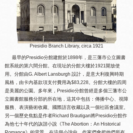
Presidio Branch Library, circa 1921
最早的Presidio分館建館於1898年，是三藩市公立圖書
館系統的第六間分館。在現址的分館大樓於1921開放使
用。分館由G. Albert Lansburgh 設計，是意大利復興時期
風格，由卡內基款項支付費用為$83,228。分館大樓的四周
是美麗的公園。多年來，Presidio分館曾經是多個三藩市公
立圖書館服務分部的所在地，這其中包括：傳播中心、視障
服務、表演藝術收藏、國際語言收藏以及一個社區會議室。
另一個歷史焦點是作者Richard Brautigan將Presidio分館作
為他七十年代的詼諧小說《The Abortion：An Historical
Romance》的背景。在這個小說中，作家們會把他們所有