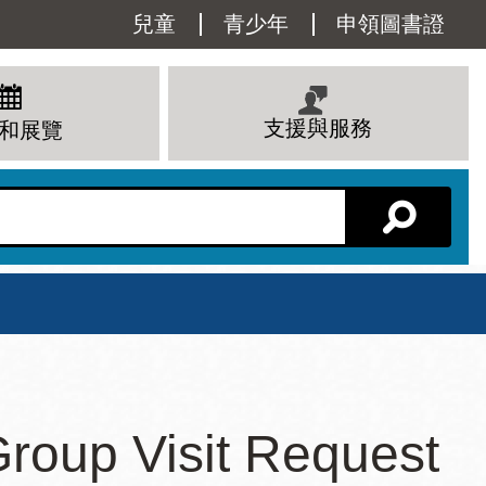
Utility
兒童
青少年
申領圖書證
Menu
支援與服務
和展覽
分館主頁
星期六
Group Visit Request
 下午
10 上午 - 6 下午
查看所有