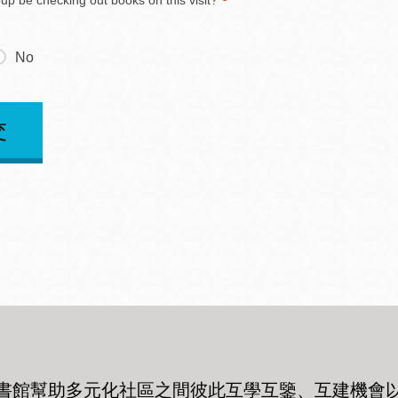
oup be checking out books on this visit?
No
交
書館幫助多元化社區之間彼此互學互鑒、互建機會