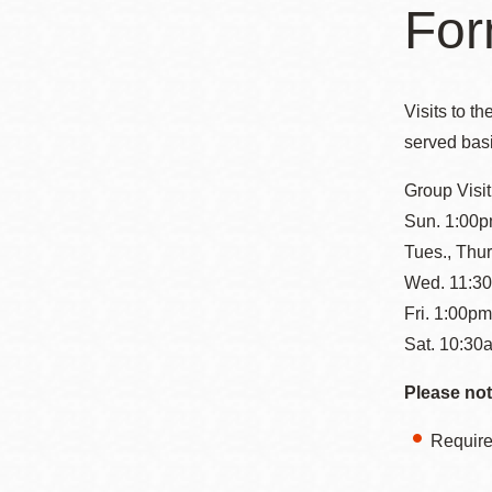
San
Fo
結
Francisco
,
CA
94102
Visits to t
總圖書館
Golden Gate
served basi
Valley 圖書分館
Group Visit
Anza 圖書分館
Sun. 1:00p
Ingleside 英格賽
Tues., Thu
區圖書分館
Bayview /Linda
Wed. 11:30
Brooks-Burton
Fri. 1:00p
灣景區圖書分館
Marina 圖書分館
Sat. 10:30
Please not
Bernal Heights
Merced 圖書分
貝納崗區圖書分
館
Requir
館