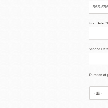
First Date C
Second Date
Duration of 
Duration
of
group
visit