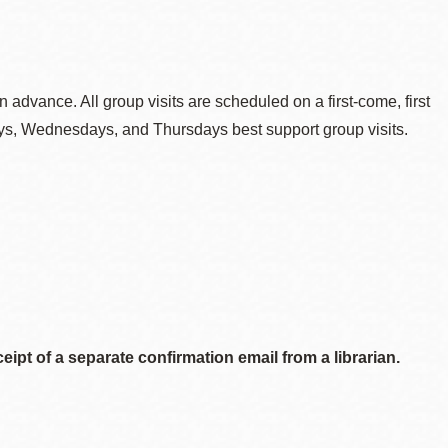
 advance. All group visits are scheduled on a first-come, first
sdays, Wednesdays, and Thursdays best support group visits.
ipt of a separate confirmation email from a librarian.