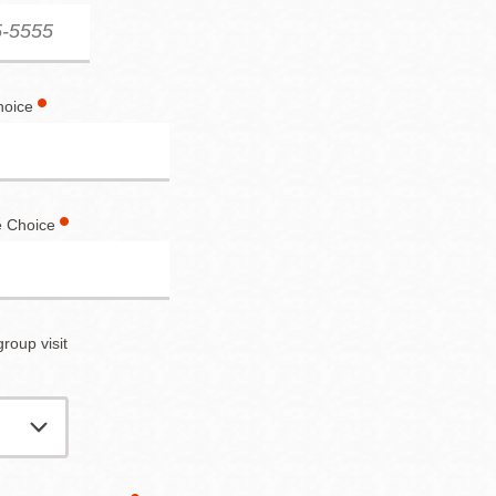
hoice
 Choice
group visit