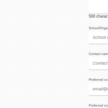
500
charact
School/Orga
Contact na
Preferred co
Preferred c