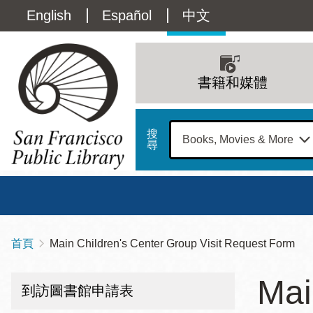
移
Language
English
Español
中文
至
主
switcher
內
Main
容
(Content)
navigation
書籍和媒體
搜
尋
總圖
書館
首頁
Main Children's Center Group Visit Request Form
導
Address
100
航
星期日
星期一
星
Mai
Larkin
到訪圖書館申請表
12 下午 - 6 下午
9 上午 - 6 下午
9 
連
Street