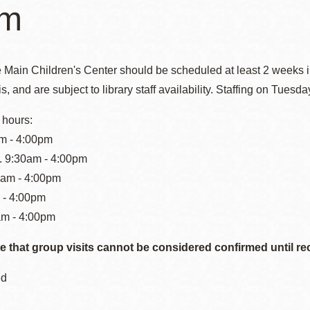
rm
he Main Children's Center should be scheduled at least 2 weeks in
Ocean View 海
Richmond/參議
s, and are subject to library staff availability. Staffing on Tue
景區圖書分館
員 Milton Marks
列治文區圖書分
 hours:
館
m - 4:00pm
OMI 流動圖書館
r. 9:30am - 4:00pm
am - 4:00pm
Sunset日落區圖
Ortega 圖書分館
m - 4:00pm
書分館
am - 4:00pm
Park 圖書分館
Treasure Island
e that group visits cannot be considered confirmed until rece
金銀島借書亭
Parkside 圖書分
ed
館
Visitacion Valley