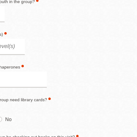
outh in the group?
s)
chaperones
roup need library cards?
No