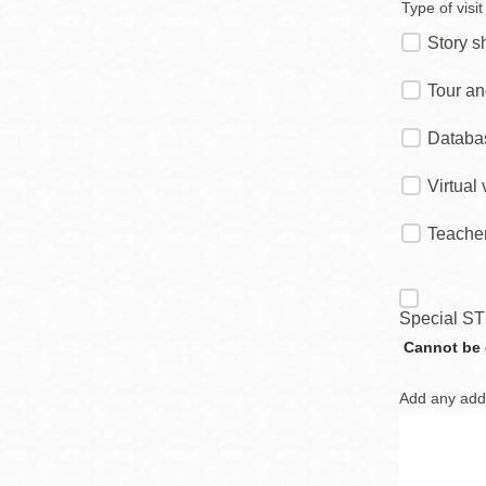
Mission米慎區
Type of visi
Chinatown 華埠/
圖書分館
Story s
麥禮謙圖書分館
Tour an
Mission Bay 米
Eureka Valley 尤
慎灣區圖書分館
Databas
里卡谷/Harvey
Virtual 
Milk 紀念圖書分
Noe Valley
館
/Sally Brunn 諾
Teacher
谷區圖書分館
Excelsior圖書分
館
Special STE
North Beach北
Cannot be 
岸區圖書分館
Glen Park 格倫
Add any addi
公園區圖書分館