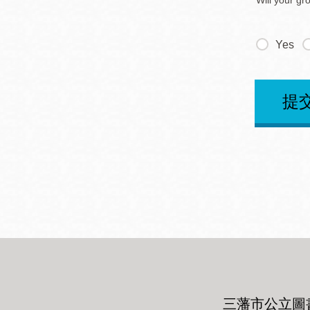
Will your gr
Yes
提
三藩市公立圖