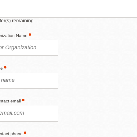
er(s) remaining
nization Name
me
ntact email
ontact phone