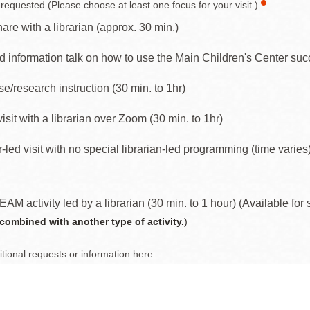
t requested (Please choose at least one focus for your visit.)
訪谷區圖書分館
Portola寳多拉區
hare with a librarian (approx. 30 min.)
圖書分館
d information talk on how to use the Main Children's Center succ
West Portal 圖
書分館
e/research instruction (30 min. to 1hr)
Potrero 寳翠麗
山圖書分館
visit with a librarian over Zoom (30 min. to 1hr)
Western
Addition 西增區
-led visit with no special librarian-led programming (time varies
Presidio 普西迪
圖書分館
奧圖書分館
虛擬圖書館
AM activity led by a librarian (30 min. to 1 hour) (Available 
combined with another type of activity.
)
流動圖書館/ 流
tional requests or information here:
動外展服務