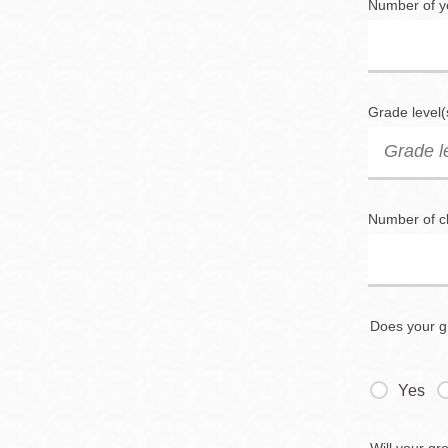
Number of y
Grade level(
Number of 
Does your g
Yes