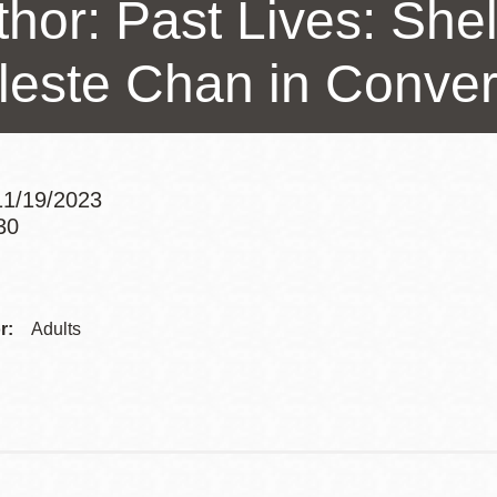
thor: Past Lives: Sh
訪谷區圖書分館
Portola寳多拉區
leste Chan in Conver
圖書分館
West Portal 圖
書分館
Potrero 寳翠麗
山圖書分館
Western
1/19/2023
Addition 西增區
30
Presidio 普西迪
Addre
圖書分館
奧圖書分館
虛擬圖書館
Contac
r:
Adults
Telep
流動圖書館/ 流
動外展服務