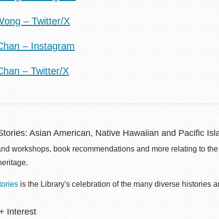
Wong – Twitter/X
Chan – Instagram
Chan – Twitter/X
tories: Asian American, Native Hawaiian and Pacific Isla
nd workshops, book recommendations and more relating to the 
eritage.
ories
is the Library's celebration of the many diverse historie
 Interest