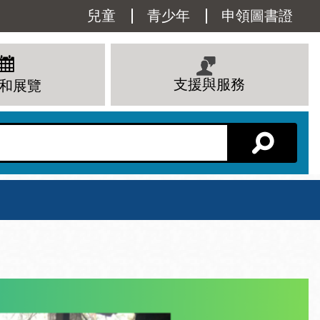
Utility
兒童
青少年
申領圖書證
Menu
支援與服務
和展覽
分館主頁
星期六
 下午
10 上午 - 6 下午
查看所有