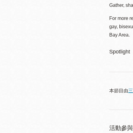
Gather, sha
For more r
gay, bisexu
Bay Area.
Spotlight
本節目由
三
活動參與