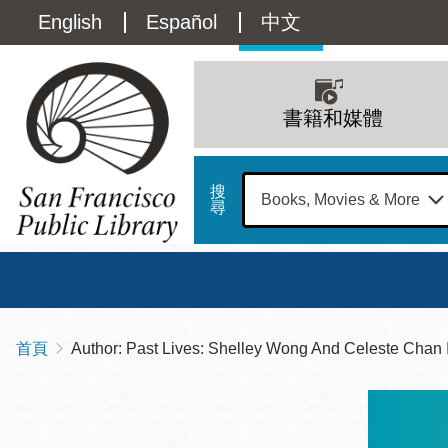
移
Language
English
Español
中文
至
主
switcher
內
Main
容
(Content)
navigation
書籍和媒體
搜
尋
總圖
書館
首頁
Author: Past Lives: Shelley Wong And Celeste Chan 
導
Address
100
航
星期日
星期一
星
Larkin
12 下午 - 6 下午
9 上午 - 6 下午
9 
連
Street