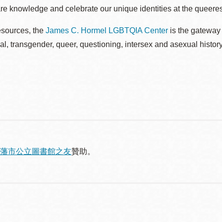
re knowledge and celebrate our unique identities at the queerest
esources, the
James C. Hormel LGBTQIA Center
is the gateway 
al, transgender, queer, questioning, intersex and asexual histo
藩市公立圖書館之友
贊助。