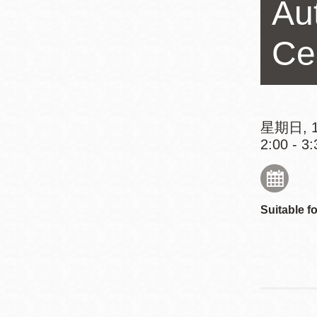
Au
Mission米慎區
Chinatown 華埠/
圖書分館
麥禮謙圖書分館
Ce
Mission Bay 米
Eureka Valley 尤
慎灣區圖書分館
里卡谷/Harvey
Milk 紀念圖書分
星期日, 1
Noe Valley
館
2:00 - 3:
/Sally Brunn 諾
谷區圖書分館
Excelsior圖書分
館
Suitable fo
North Beach北
岸區圖書分館
Glen Park 格倫
公園區圖書分館