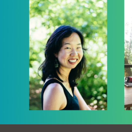
Ocean View 海
Richmond/參議
景區圖書分館
員 Milton Marks
列治文區圖書分
館
OMI 流動圖書館
Sunset日落區圖
Ortega 圖書分館
書分館
Park 圖書分館
Treasure Island
金銀島借書亭
Parkside 圖書分
館
Visitacion Valley