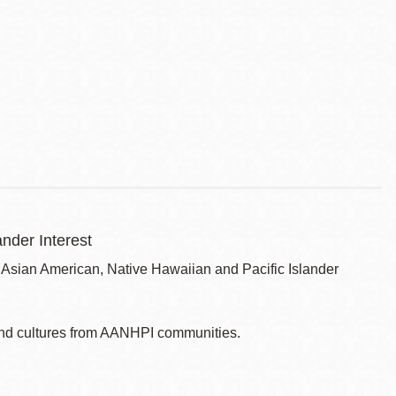
nder Interest
Asian American, Native Hawaiian and Pacific Islander
s and cultures from AANHPI communities.