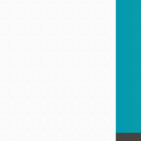
San
結
Francisco
,
CA
94102
總圖書館
Golden Gate
Valley 圖書分館
Anza 圖書分館
Ingleside 英格賽
區圖書分館
Bayview /Linda
Brooks-Burton
灣景區圖書分館
Marina 圖書分館
Bernal Heights
Merced 圖書分
貝納崗區圖書分
館
館