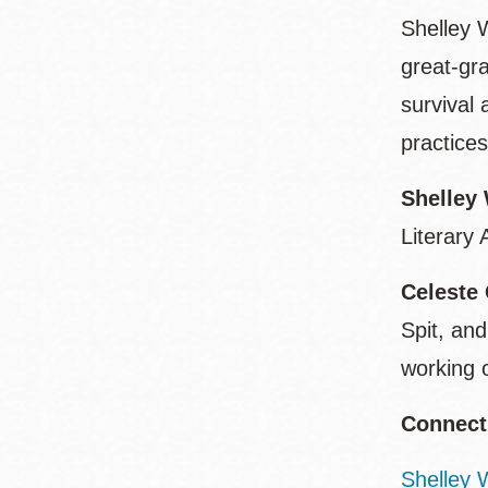
Shelley 
great-gr
survival 
practice
Shelley
Literary
Celeste
Spit, an
working 
Connect
Shelley 