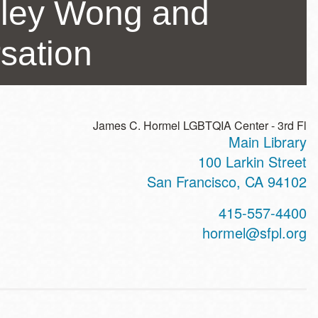
elley Wong and
sation
James C. Hormel LGBTQIA Center - 3rd Fl
Main Library
ss
100 Larkin Street
San Francisco
,
CA
94102
t
415-557-4400
hone
hormel@sfpl.org