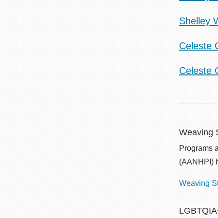
Shelley 
Celeste 
Celeste 
Weaving S
Programs a
(AANHPI) h
Weaving St
LGBTQIA+