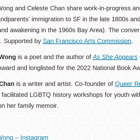
Wong and Celeste Chan share work-in-progress an
andparents' immigration to SF in the late 1800s an
and awakening in the 1960s Bay Area). The conversat
s. Supported by
San Francisco Arts Commission
.
 Wong
is a poet and the author of
As She Appears
 Award and longlisted for the 2022 National Book A
 Chan
is a writer and artist. Co-founder of
Queer R
d facilitated LGBTQ history workshops for youth wi
on her family memoir.
Wong – Instagram