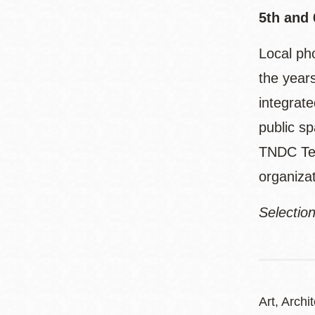
5th and 
Local ph
the year
integrate
public s
TNDC Ten
organiza
Selectio
Art, Arch