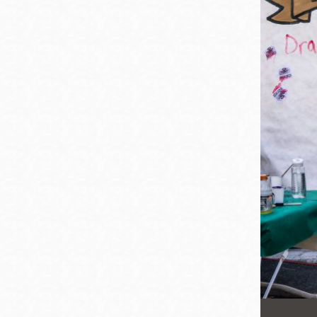
San
結
Francisco
,
CA
94102
總圖書館
Golden Gate
Valley 圖書分館
Anza 圖書分館
Ingleside 英格賽
區圖書分館
Bayview /Linda
Brooks-Burton
灣景區圖書分館
Marina 圖書分館
Bernal Heights
Merced 圖書分
貝納崗區圖書分
館
館