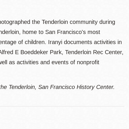
 photographed the Tenderloin community during
enderloin, home to San Francisco's most
ntage of children. Iranyi documents activities in
 Alfred E Boeddeker Park, Tenderloin Rec Center,
 as activities and events of nonprofit
the Tenderloin, San Francisco History Center.