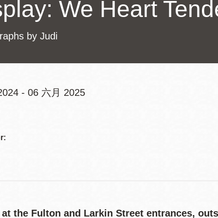
splay: We Heart Tende
訪谷區圖書分館
Portola寳多拉區
圖書分館
raphs by Judi
West Portal 圖
書分館
Potrero 寳翠麗
山圖書分館
Western
024 - 06 六月 2025
Addition 西增區
Addre
Presidio 普西迪
圖書分館
奧圖書分館
r:
虛擬圖書館
流動圖書館/ 流
動外展服務
at the Fulton and Larkin Street entrances, outs