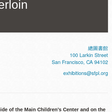
rloin
總圖書館
ss
100 Larkin Street
San Francisco
,
CA
94102
exhibitions@sfpl.org
ide of the Main Children’s Center and on the