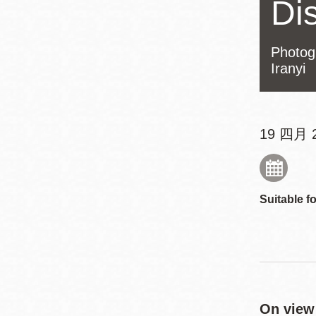
Di
Mission米慎區
Chinatown 華埠/
圖書分館
麥禮謙圖書分館
Photog
Mission Bay 米
Iranyi
Eureka Valley 尤
慎灣區圖書分館
里卡谷/Harvey
Milk 紀念圖書分
Noe Valley
19 四月 2
館
/Sally Brunn 諾
谷區圖書分館
Excelsior圖書分
Suitable fo
館
North Beach北
岸區圖書分館
Glen Park 格倫
公園區圖書分館
On view 