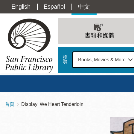
移
Language
English
Español
中文
至
主
switcher
內
Main
容
(Content)
navigation
書籍和媒體
搜
尋
總圖
書館
首頁
Display: We Heart Tenderloin
導
Address
100
航
星期日
星期一
星
Larkin
12 下午 - 6 下午
9 上午 - 6 下午
9 
連
Street