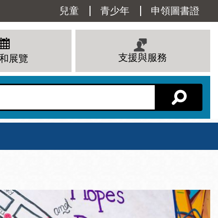
Utility
兒童
青少年
申領圖書證
Menu
支援與服務
和展覽
分館主頁
星期六
 下午
10 上午 - 6 下午
查看所有