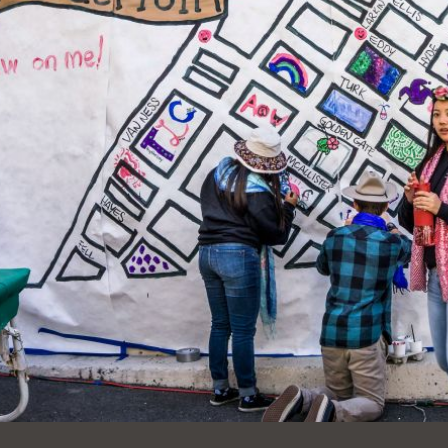
Ocean View 海
Richmond/參議
景區圖書分館
員 Milton Marks
列治文區圖書分
館
OMI 流動圖書館
Sunset日落區圖
Ortega 圖書分館
書分館
Park 圖書分館
Treasure Island
金銀島借書亭
Parkside 圖書分
館
Visitacion Valley