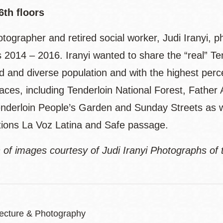
6th floors
otographer and retired social worker, Judi Iranyi,
s 2014 – 2016. Iranyi wanted to share the “real” T
d and diverse population and with the highest perce
paces, including Tenderloin National Forest, Father
derloin People’s Garden and Sunday Streets as well
tions La Voz Latina and Safe passage.
n of images courtesy of Judi Iranyi Photographs of 
itecture & Photography