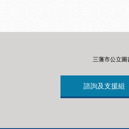
San
結
Francisco
,
CA
94102
總圖書館
Golden Gate
Valley 圖書分館
Anza 圖書分館
三藩市公立圖
Ingleside 英格賽
區圖書分館
Bayview /Linda
Brooks-Burton
諮詢及支援組
灣景區圖書分館
Marina 圖書分館
Bernal Heights
Merced 圖書分
貝納崗區圖書分
館
館