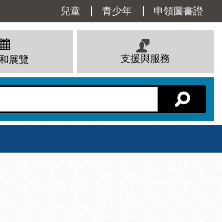
Utility
兒童
青少年
申領圖書證
Menu
支援與服務
和展覽
分館主頁
星期六
 下午
10 上午 - 6 下午
查看所有