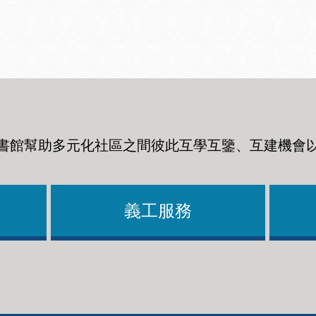
Ocean View 海
Richmond/參議
景區圖書分館
員 Milton Marks
列治文區圖書分
館
書館幫助多元化社區之間彼此互學互鑒、互建機會
OMI 流動圖書館
Sunset日落區圖
Ortega 圖書分館
書分館
義工服務
Park 圖書分館
Treasure Island
金銀島借書亭
Parkside 圖書分
館
Visitacion Valley