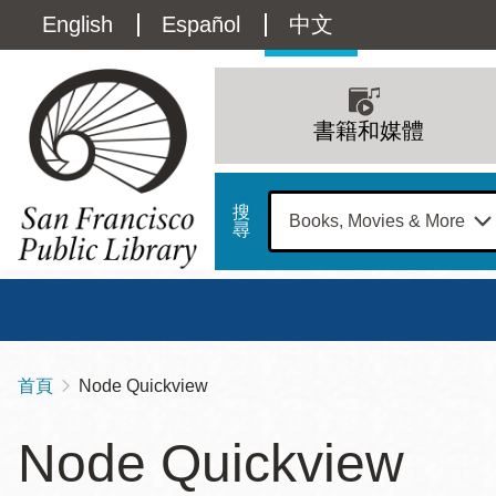
移
Language
English
Español
中文
至
主
switcher
內
Main
容
(Content)
navigation
書籍和媒體
搜
尋
總圖
書館
首頁
Node Quickview
導
Address
100
航
星期日
星期一
星
Node Quickview
Larkin
12 下午 - 6 下午
9 上午 - 6 下午
9 
連
Street