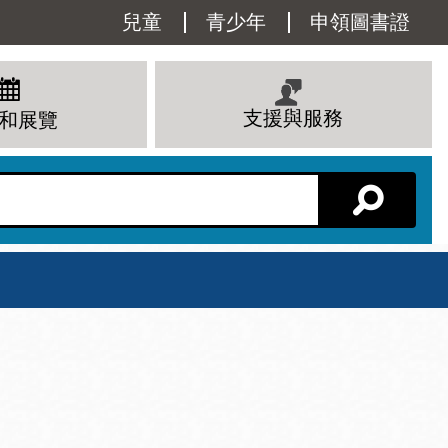
Utility
兒童
青少年
申領圖書證
Menu
支援與服務
和展覽
分館主頁
星期六
 下午
10 上午 - 6 下午
查看所有