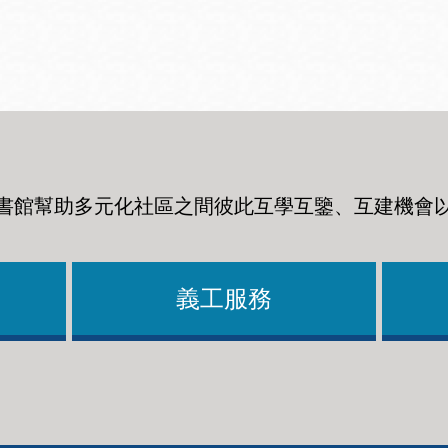
Ocean View 海
Richmond/參議
景區圖書分館
員 Milton Marks
列治文區圖書分
館
書館幫助多元化社區之間彼此互學互鑒、互建機會
OMI 流動圖書館
Sunset日落區圖
Ortega 圖書分館
書分館
義工服務
Park 圖書分館
Treasure Island
金銀島借書亭
Parkside 圖書分
館
Visitacion Valley