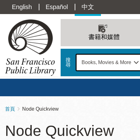
移
Language
English
Español
中文
至
主
switcher
內
Main
容
(Content)
navigation
書籍和媒體
搜
尋
總圖
書館
首頁
Node Quickview
導
Address
100
航
星期日
星期一
星
Node Quickview
Larkin
12 下午 - 6 下午
9 上午 - 6 下午
9 
連
Street