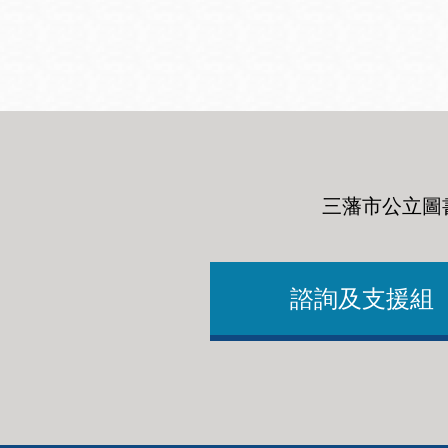
San
結
Francisco
,
CA
94102
總圖書館
Golden Gate
Valley 圖書分館
Anza 圖書分館
三藩市公立圖
Ingleside 英格賽
區圖書分館
Bayview /Linda
Brooks-Burton
諮詢及支援組
灣景區圖書分館
Marina 圖書分館
Bernal Heights
Merced 圖書分
貝納崗區圖書分
館
館