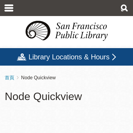
移
至
主
內
容
Library Locations & Hours
首頁
Node Quickview
導
航
Node Quickview
連
結