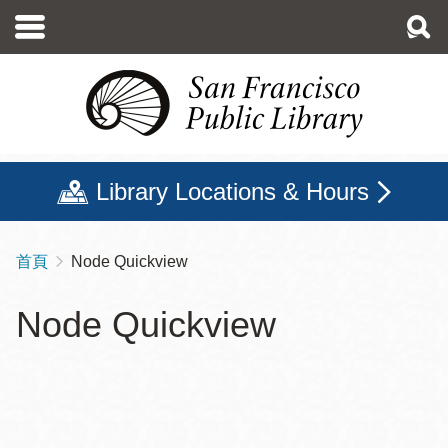
移
至
主
內
容
Library Locations & Hours
首頁
Node Quickview
導
航
Node Quickview
連
結